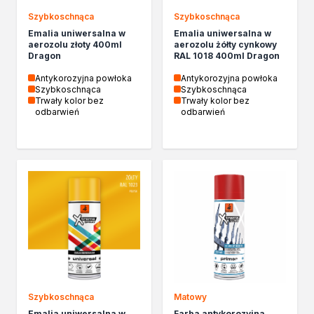
Żywica epoksydowa
Szybkoschnąca
Szybkoschnąca
Impregnaty specjalistyczne
Emalia uniwersalna w
Emalia uniwersalna w
Impregnaty do drewna konstrukcyjnego
aerozolu złoty 400ml
aerozolu żółty cynkowy
Remont
Dragon
RAL 1018 400ml Dragon
Grunty
Antykorozyjna powłoka
Antykorozyjna powłoka
Folie w płynie
Szybkoschnąca
Szybkoschnąca
Trwały kolor bez
Trwały kolor bez
Masy szpachlowe budowlane
odbarwień
odbarwień
Akryle
Silikony
Impregnacja
Impregnaty specjalistyczne
Impregnaty do drewna konstrukcyjnego
Impregnaty dekoracyjny do drewna
Projekty DIY
Żywice
Lakiery dekoracyjne
Domowe porządki
Motoryzacja i reperacja
Szybkoschnąca
Matowy
Artykuły sezonowe
Emalia uniwersalna w
Farba antykorozyjna