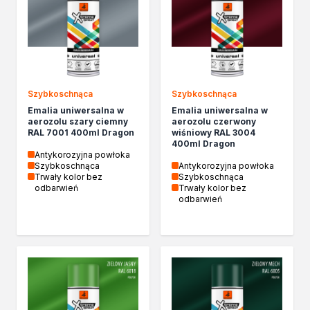
Izolacje i impregnaty budowlane
Folie w płynie
Impregnaty specjalistyczne
Impregnaty do drewna konstrukcyjnego
Przygotowanie do malowania
Grunty
Szybkoschnąca
Szybkoschnąca
Środki bioochronne
Emalia uniwersalna w
Emalia uniwersalna w
Masy szpachlowe budowlane
aerozolu szary ciemny
aerozolu czerwony
RAL 7001 400ml Dragon
wiśniowy RAL 3004
Środki czyszczące
400ml Dragon
Malowanie, ochrona i dekoracja
Antykorozyjna powłoka
Szybkoschnąca
Antykorozyjna powłoka
Bejce
Trwały kolor bez
Szybkoschnąca
Lakierobejce
odbarwień
Trwały kolor bez
odbarwień
Farby w aerozolu
Impregnaty dekoracyjne
Lakiery
Masy szpachlowe do drewna
Lakiery dekoracyjne
Żywica epoksydowa
Farby żaroodporne