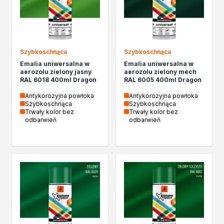
Chemia gospodarcza
Odkamieniacze
Preparaty udrażniające
Środki czyszczące
Szybkoschnąca
Szybkoschnąca
Chemia motoryzacyjna
Emalia uniwersalna w
Emalia uniwersalna w
Żywice
aerozolu zielony jasny
aerozolu zielony mech
Zmywacze
RAL 6018 400ml Dragon
RAL 6005 400ml Dragon
Produkty do reperacji nadwozi
Antykorozyjna powłoka
Antykorozyjna powłoka
Szpachlówki
Szybkoschnąca
Szybkoschnąca
Trwały kolor bez
Trwały kolor bez
Artykuły sezonowe
odbarwień
odbarwień
Akcja zima
Paliwa specjalistyczne
Produkty według zadania
Klejenie i uszczelnianie
Kleje montażowe
Kleje naprawcze
Kleje specjalistyczne
Kleje do drewna
Kleje do podłóg