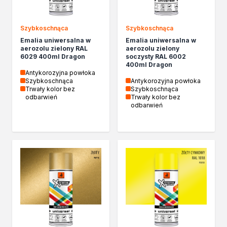
Kleje w sprayu
Akryle
Szybkoschnąca
Szybkoschnąca
Silikony
Emalia uniwersalna w
Emalia uniwersalna w
Piany
aerozolu zielony RAL
aerozolu zielony
6029 400ml Dragon
soczysty RAL 6002
Pozostałe
400ml Dragon
Czyszczenie i rozcieńczanie
Antykorozyjna powłoka
Szybkoschnąca
Antykorozyjna powłoka
Rozcieńczalniki ogólnego stosowania
Trwały kolor bez
Szybkoschnąca
Rozcieńczalniki specjalistyczne
odbarwień
Trwały kolor bez
odbarwień
Rozcieńczalniki BIO
Chemia gospodarcza
Środki bioochronne
Środki czyszczące
Ochrona i dekoracja
Bejce
Lakierobejce
Farby w aerozolu
Impregnaty dekoracyjny do drewna
Lakiery