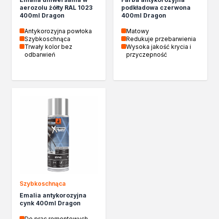
Biopaliwa do biokominków
aerozolu żółty RAL 1023
podkładowa czerwona
400ml Dragon
400ml Dragon
Akcja Zima
Poznaj Dragona
Antykorozyjna powłoka
Matowy
Szybkoschnąca
Redukuje przebarwienia
O firmie Dragon Poland
Trwały kolor bez
Wysoka jakość krycia i
Akademia Dragona
odbarwień
przyczepność
Aktualności
Społeczna odpowiedzialność
Praca
Praktyki zawodowe
Znajdź rozwiązanie
Ekspert radzi
Mistrz w 5 krokach
Nowości
Kontakt
Szybkoschnąca
Emalia antykorozyjna
cynk 400ml Dragon
Do prac remontowych