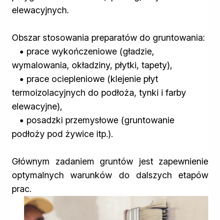
Żywica epoksydowa
elewacyjnych.
Impregnaty specjalistyczne
Impregnaty do drewna konstrukcyjnego
Obszar stosowania preparatów do gruntowania:
Remont
Grunty
• prace wykończeniowe (gładzie,
Folie w płynie
wymalowania, okładziny, płytki, tapety),
Masy szpachlowe budowlane
• prace ociepleniowe (klejenie płyt
Akryle
termoizolacyjnych do podłoża, tynki i farby
Silikony
elewacyjne),
Impregnacja
• posadzki przemysłowe (gruntowanie
Impregnaty specjalistyczne
Impregnaty do drewna konstrukcyjnego
podłoży pod żywice itp.).
Impregnaty dekoracyjny do drewna
Projekty DIY
Głównym zadaniem gruntów jest zapewnienie
Żywice
optymalnych warunków do dalszych etapów
Lakiery dekoracyjne
prac.
Domowe porządki
Motoryzacja i reperacja
Artykuły sezonowe