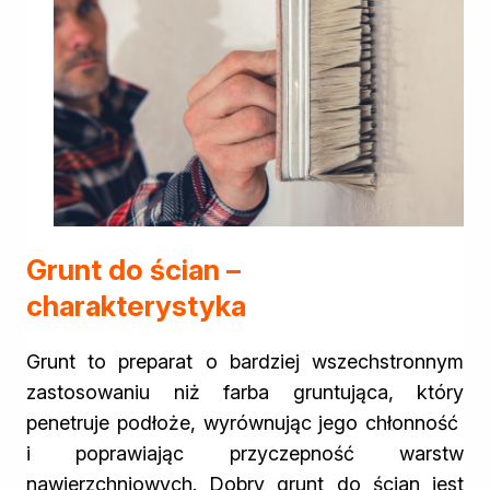
Biopaliwa do biokominków
Akcja Zima
Poznaj Dragona
O firmie Dragon Poland
Akademia Dragona
Aktualności
Społeczna odpowiedzialność
Praca
Praktyki zawodowe
Znajdź rozwiązanie
Grunt do ścian –
Ekspert radzi
charakterystyka
Mistrz w 5 krokach
Nowości
Kontakt
Grunt to preparat o bardziej wszechstronnym
zastosowaniu niż farba gruntująca, który
penetruje podłoże, wyrównując jego chłonność
i poprawiając przyczepność warstw
nawierzchniowych. Dobry grunt do ścian jest