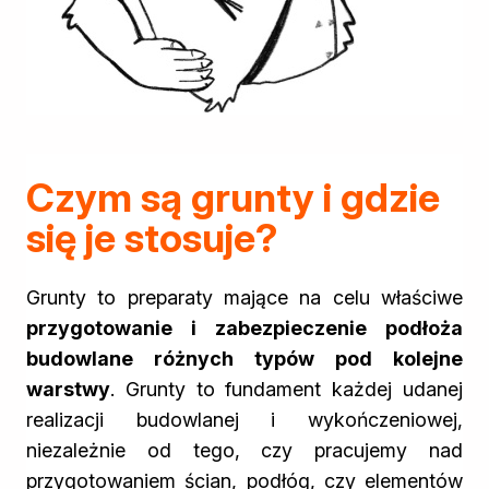
Kleje w sprayu
Akryle
Silikony
Piany
Pozostałe
Czyszczenie i rozcieńczanie
Rozcieńczalniki ogólnego stosowania
Czym są grunty i gdzie
Rozcieńczalniki specjalistyczne
się je stosuje?
Rozcieńczalniki BIO
Chemia gospodarcza
Środki bioochronne
Grunty to preparaty mające na celu właściwe
Środki czyszczące
przygotowanie i zabezpieczenie podłoża
Ochrona i dekoracja
budowlane różnych typów pod kolejne
Bejce
warstwy
. Grunty to fundament każdej udanej
Lakierobejce
Farby w aerozolu
realizacji budowlanej i wykończeniowej,
Impregnaty dekoracyjny do drewna
niezależnie od tego, czy pracujemy nad
Lakiery
przygotowaniem ścian, podłóg, czy elementów