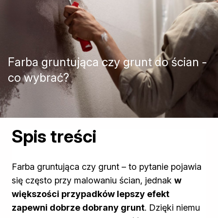
Izolacje i impregnaty budowlane
Folie w płynie
Impregnaty specjalistyczne
Impregnaty do drewna konstrukcyjnego
Przygotowanie do malowania
Farba gruntująca czy grunt do ścian -
Grunty
Środki bioochronne
co wybrać?
Masy szpachlowe budowlane
Środki czyszczące
Malowanie, ochrona i dekoracja
Bejce
Spis treści
Lakierobejce
Farby w aerozolu
Impregnaty dekoracyjne
Lakiery
Farba gruntująca czy grunt – to pytanie pojawia
Masy szpachlowe do drewna
się często przy malowaniu ścian, jednak
w
Lakiery dekoracyjne
większości przypadków lepszy efekt
Żywica epoksydowa
zapewni dobrze dobrany grunt
. Dzięki niemu
Farby żaroodporne