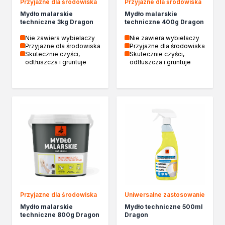
Żywica epoksydowa
Przyjazne dla środowiska
Przyjazne dla środowiska
Impregnaty specjalistyczne
Mydło malarskie
Mydło malarskie
techniczne 3kg Dragon
techniczne 400g Dragon
Impregnaty do drewna konstrukcyjnego
Remont
Nie zawiera wybielaczy
Nie zawiera wybielaczy
Przyjazne dla środowiska
Przyjazne dla środowiska
Grunty
Skutecznie czyści,
Skutecznie czyści,
Folie w płynie
odtłuszcza i gruntuje
odtłuszcza i gruntuje
Masy szpachlowe budowlane
Akryle
Silikony
Impregnacja
Impregnaty specjalistyczne
Impregnaty do drewna konstrukcyjnego
Impregnaty dekoracyjny do drewna
Projekty DIY
Żywice
Lakiery dekoracyjne
Domowe porządki
Przyjazne dla środowiska
Uniwersalne zastosowanie
Motoryzacja i reperacja
Mydło malarskie
Mydło techniczne 500ml
techniczne 800g Dragon
Dragon
Artykuły sezonowe