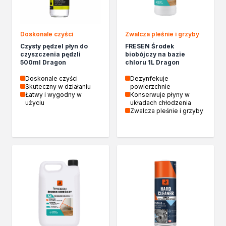
Chemia gospodarcza
Odkamieniacze
Preparaty udrażniające
Doskonale czyści
Zwalcza pleśnie i grzyby
Środki czyszczące
Czysty pędzel płyn do
FRESEN Środek
Chemia motoryzacyjna
czyszczenia pędzli
biobójczy na bazie
500ml Dragon
chloru 1L Dragon
Żywice
Zmywacze
Doskonale czyści
Dezynfekuje
Skuteczny w działaniu
powierzchnie
Produkty do reperacji nadwozi
Łatwy i wygodny w
Konserwuje płyny w
Szpachlówki
użyciu
układach chłodzenia
Zwalcza pleśnie i grzyby
Artykuły sezonowe
Akcja zima
Paliwa specjalistyczne
Produkty według zadania
Klejenie i uszczelnianie
Kleje montażowe
Kleje naprawcze
Kleje specjalistyczne
Kleje do drewna
Kleje do podłóg