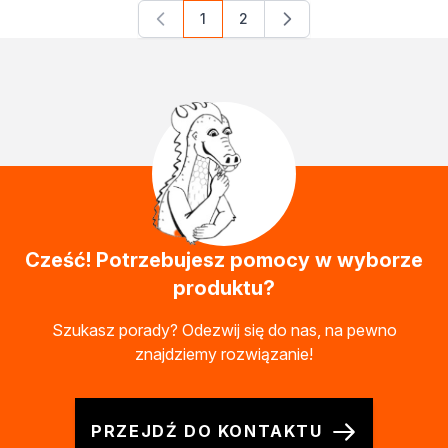
1
2
Aktualnie czytasz stronę
Strona
Cześć! Potrzebujesz pomocy w wyborze
produktu?
Szukasz porady? Odezwij się do nas, na pewno
znajdziemy rozwiązanie!
PRZEJDŹ DO KONTAKTU