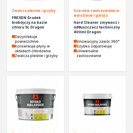
Kleje w sprayu
Zwalcza pleśnie i grzyby
Szerokie zastosowanie w
Akryle
warsztacie i garażu
FRESEN Środek
Silikony
biobójczy na bazie
Hard Cleaner zmywacz i
Piany
chloru 5L Dragon
odtłuszczacz techniczny
400ml Dragon
Pozostałe
Dezynfekuje
Czyszczenie i rozcieńczanie
powierzchnie
Innowacyjny zawór 360°
Konserwuje płyny w
Szybko odparowuje
Rozcieńczalniki ogólnego stosowania
układach chłodzenia
Uniwersalne
Rozcieńczalniki specjalistyczne
Zwalcza pleśnie i grzyby
zastosowanie
Rozcieńczalniki BIO
Chemia gospodarcza
Środki bioochronne
Środki czyszczące
Ochrona i dekoracja
Bejce
Lakierobejce
Farby w aerozolu
Impregnaty dekoracyjny do drewna
Lakiery