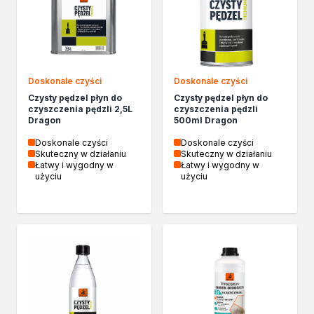
Izolacje i impregnaty budowlane
Folie w płynie
Impregnaty specjalistyczne
Impregnaty do drewna konstrukcyjnego
Przygotowanie do malowania
Doskonale czyści
Doskonale czyści
Grunty
Czysty pędzel płyn do
Czysty pędzel płyn do
Środki bioochronne
czyszczenia pędzli 2,5L
czyszczenia pędzli
Masy szpachlowe budowlane
Dragon
500ml Dragon
Środki czyszczące
Doskonale czyści
Doskonale czyści
Malowanie, ochrona i dekoracja
Skuteczny w działaniu
Skuteczny w działaniu
Łatwy i wygodny w
Łatwy i wygodny w
Bejce
użyciu
użyciu
Lakierobejce
Farby w aerozolu
Impregnaty dekoracyjne
Lakiery
Masy szpachlowe do drewna
Lakiery dekoracyjne
Żywica epoksydowa
Farby żaroodporne