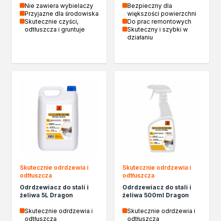
Biopaliwa do biokominków
Nie zawiera wybielaczy
Bezpieczny dla
Przyjazne dla środowiska
większości powierzchni
Akcja Zima
Skutecznie czyści,
Do prac remontowych
Poznaj Dragona
odtłuszcza i gruntuje
Skuteczny i szybki w
działaniu
O firmie Dragon Poland
Akademia Dragona
Aktualności
Społeczna odpowiedzialność
Praca
Praktyki zawodowe
Znajdź rozwiązanie
Ekspert radzi
Mistrz w 5 krokach
Nowości
Kontakt
Skutecznie odrdzewia i
Skutecznie odrdzewia i
odtłuszcza
odtłuszcza
Odrdzewiacz do stali i
Odrdzewiacz do stali i
żeliwa 5L Dragon
żeliwa 500ml Dragon
Skutecznie odrdzewia i
Skutecznie odrdzewia i
odtłuszcza
odtłuszcza