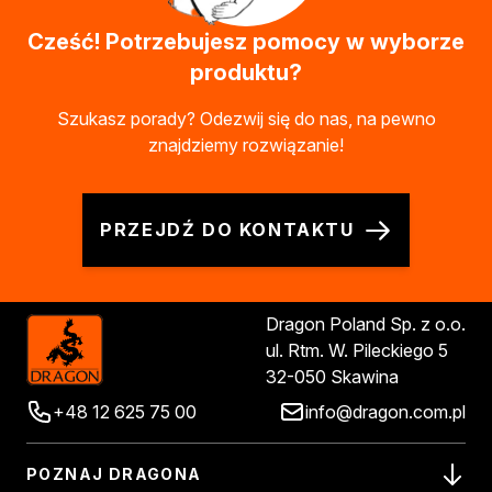
Kleje w sprayu
Cześć! Potrzebujesz pomocy w wyborze
Akryle
produktu?
Silikony
Piany
Szukasz porady? Odezwij się do nas, na pewno
Pozostałe
znajdziemy rozwiązanie!
Czyszczenie i rozcieńczanie
Rozcieńczalniki ogólnego stosowania
Rozcieńczalniki specjalistyczne
PRZEJDŹ DO KONTAKTU
Rozcieńczalniki BIO
Chemia gospodarcza
Środki bioochronne
Środki czyszczące
Dragon Poland Sp. z o.o.
Ochrona i dekoracja
ul. Rtm. W. Pileckiego 5
Bejce
32-050 Skawina
Lakierobejce
+48 12 625 75 00
info@dragon.com.pl
Farby w aerozolu
Impregnaty dekoracyjny do drewna
Lakiery
POZNAJ DRAGONA