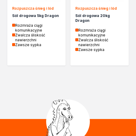
Chemia gospodarcza
Rozpuszcza śnieg i lód
Rozpuszcza śnieg i lód
Odkamieniacze
Sól drogowa 5kg Dragon
Sól drogowa 20kg
Preparaty udrażniające
Dragon
Środki czyszczące
Rozmraża ciągi
komunikacyjne
Rozmraża ciągi
Chemia motoryzacyjna
Zwalcza śliskość
komunikacyjne
Żywice
nawierzchni
Zwalcza śliskość
Zawsze sypka
nawierzchni
Zmywacze
Zawsze sypka
Produkty do reperacji nadwozi
Szpachlówki
Artykuły sezonowe
Akcja zima
Paliwa specjalistyczne
Produkty według zadania
Klejenie i uszczelnianie
Kleje montażowe
Kleje naprawcze
Kleje specjalistyczne
Kleje do drewna
Kleje do podłóg