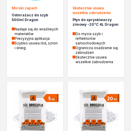
Izolacje i impregnaty budowlane
Folie w płynie
Morski zapach
Skutecznie usuwa
wszelkie zabrudzenia
Impregnaty specjalistyczne
Odmrażacz do szyb
500ml Dragon
Płyn do spryskiwaczy
Impregnaty do drewna konstrukcyjnego
zimowy -20°C 4L Dragon
Przygotowanie do malowania
Nadaje się do wrażliwych
materiałów
Do mycia szyb i
Grunty
Precyzyjna aplikacja
reflektorów
Środki bioochronne
Szybko usuwa lód, szron
samochodowych
i śnieg
Ogranicza osadzanie się
Masy szpachlowe budowlane
zabrudzeń
Środki czyszczące
Skutecznie usuwa
wszelkie zabrudzenia
Malowanie, ochrona i dekoracja
Bejce
Lakierobejce
Farby w aerozolu
Impregnaty dekoracyjne
Lakiery
Masy szpachlowe do drewna
Lakiery dekoracyjne
Żywica epoksydowa
Farby żaroodporne