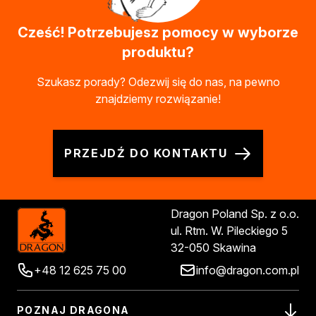
Kleje w sprayu
Cześć! Potrzebujesz pomocy w wyborze
Akryle
Silikony
produktu?
Piany
Szukasz porady? Odezwij się do nas, na pewno
Pozostałe
znajdziemy rozwiązanie!
Czyszczenie i rozcieńczanie
Rozcieńczalniki ogólnego stosowania
Rozcieńczalniki specjalistyczne
Rozcieńczalniki BIO
PRZEJDŹ DO KONTAKTU
Chemia gospodarcza
Środki bioochronne
Środki czyszczące
Dragon Poland Sp. z o.o.
Ochrona i dekoracja
ul. Rtm. W. Pileckiego 5
Bejce
32-050 Skawina
Lakierobejce
Farby w aerozolu
+48 12 625 75 00
info@dragon.com.pl
Impregnaty dekoracyjny do drewna
Lakiery
POZNAJ DRAGONA