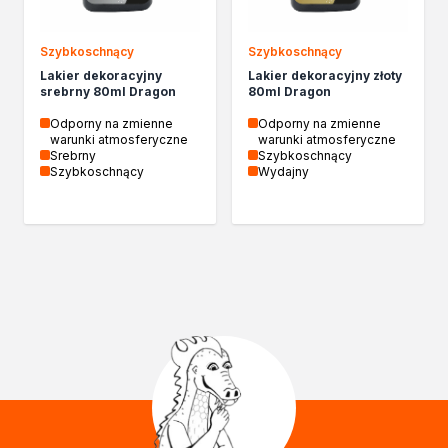
Chemia gospodarcza
Odkamieniacze
Szybkoschnący
Szybkoschnący
Preparaty udrażniające
Lakier dekoracyjny
Lakier dekoracyjny złoty
Środki czyszczące
srebrny 80ml Dragon
80ml Dragon
Chemia motoryzacyjna
Odporny na zmienne
Odporny na zmienne
Żywice
warunki atmosferyczne
warunki atmosferyczne
Zmywacze
Srebrny
Szybkoschnący
Szybkoschnący
Wydajny
Produkty do reperacji nadwozi
Szpachlówki
Artykuły sezonowe
Akcja zima
Paliwa specjalistyczne
Produkty według zadania
Klejenie i uszczelnianie
Kleje montażowe
Kleje naprawcze
Kleje specjalistyczne
Kleje do drewna
Kleje do podłóg