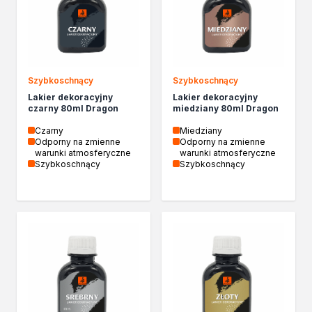
Izolacje i impregnaty budowlane
Folie w płynie
Impregnaty specjalistyczne
Impregnaty do drewna konstrukcyjnego
Przygotowanie do malowania
Szybkoschnący
Szybkoschnący
Grunty
Lakier dekoracyjny
Lakier dekoracyjny
Środki bioochronne
czarny 80ml Dragon
miedziany 80ml Dragon
Masy szpachlowe budowlane
Czarny
Miedziany
Środki czyszczące
Odporny na zmienne
Odporny na zmienne
Malowanie, ochrona i dekoracja
warunki atmosferyczne
warunki atmosferyczne
Szybkoschnący
Szybkoschnący
Bejce
Lakierobejce
Farby w aerozolu
Impregnaty dekoracyjne
Lakiery
Masy szpachlowe do drewna
Lakiery dekoracyjne
Żywica epoksydowa
Farby żaroodporne