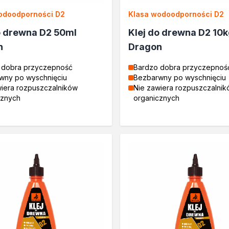
odoodporności D2
Klasa wodoodporności D2
o drewna D2 50ml
Klej do drewna D2 10
drewna
n
Dragon
 dobra przyczepność
Bardzo dobra przyczepnoś
wny po wyschnięciu
Bezbarwny po wyschnięciu
wiera rozpuszczalników
Nie zawiera rozpuszczalni
rukcyjnego
cznych
organicznych
e
rukcyjnego
drewna