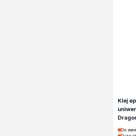
Klej 
uniwer
Drago
Do wew
Duża si