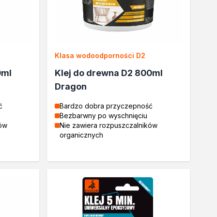
Klasa wodoodporności D2
0ml
Klej do drewna D2 800ml
Dragon
ć
Bardzo dobra przyczepność
Bezbarwny po wyschnięciu
ków
Nie zawiera rozpuszczalników
organicznych