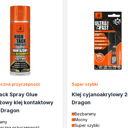
lane
rukcyjnego
a
iczna przyczepność
Super szybki
e
ack Spray Glue
Klej cyjanoakrylowy 
cja
owy klej kontaktowy
Dragon
 Dragon
Bezbarwny
Mocny
wny
Super szybki
wiczna przyczepność