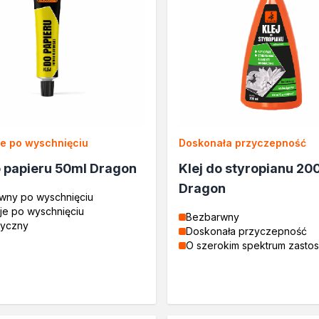
je po wyschnięciu
Doskonała przyczepność
o papieru 50ml Dragon
Klej do styropianu 20
Dragon
wny po wyschnięciu
uje po wyschnięciu
Bezbarwny
syczny
Doskonała przyczepność
O szerokim spektrum zasto