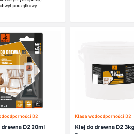
chwyt początkowy
a
zi
odoodporności D2
Klasa wodoodporności D2
o drewna D2 20ml
Klej do drewna D2 3k