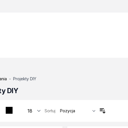
ania
-
Projekty DIY
ty DIY
Sortuj
tosowania
zne