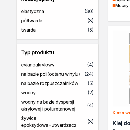
Mocny 
Lakiery
produkty
elastyczna
(30)
Masy szpachlowe do drewn
Lakiery dekoracyjne
produkty
półtwarda
(3)
Żywica epoksydowa
produkty
twarda
(5)
Farby żaroodporne
Chemia gospodarcza
Odkamieniacze
Typ produktu
Preparaty udrażniające
Środki czyszczące
produkty
cyjanoakrylowy
(4)
Chemia motoryzacyjna
produkty
na bazie poli(octanu winylu)
(24)
Żywice
Zmywacze
produkty
na bazie rozpuszczalników
(5)
Produkty do reperacji nadwo
produkty
wodny
(2)
Szpachlówki
wodny na bazie dyspersji
Artykuły sezonowe
produkty
(4)
akrylowej i poliuretanowej
Akcja zima
Klasa w
Paliwa specjalistyczne
żywica
produkty
(3)
Klej d
Produkty według zadania
epoksydowa+utwardzacz