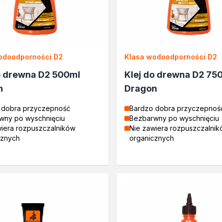
odoodporności D2
Klasa wodoodporności D2
o drewna D2 500ml
Klej do drewna D2 75
n
Dragon
 dobra przyczepność
Bardzo dobra przyczepnoś
wny po wyschnięciu
Bezbarwny po wyschnięciu
wiera rozpuszczalników
Nie zawiera rozpuszczalni
cznych
organicznych
ć