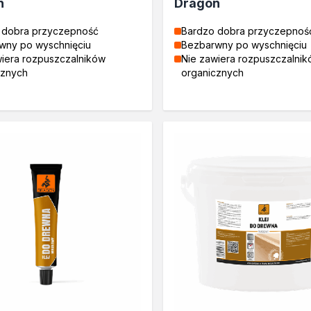
n
Dragon
 dobra przyczepność
Bardzo dobra przyczepnoś
wny po wyschnięciu
Bezbarwny po wyschnięciu
wiera rozpuszczalników
Nie zawiera rozpuszczalni
cznych
organicznych
tosowania
zne