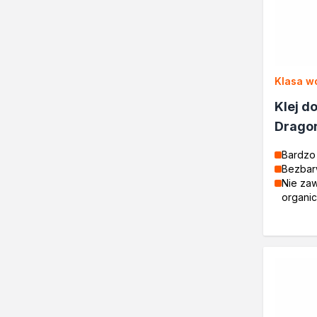
Żywice
Lakiery dekoracyjne
Domowe porządki
Motoryzacja i reperacja
Klasa w
Artykuły sezonowe
Biopaliwa do biokominków
Klej d
Akcja Zima
Drago
Poznaj Dragona
O firmie Dragon Poland
Bardzo
Akademia Dragona
Bezbar
Nie za
Aktualności
organi
Społeczna odpowiedzialnoś
Praca
Praktyki zawodowe
Znajdź rozwiązanie
Ekspert radzi
Mistrz w 5 krokach
Nowości