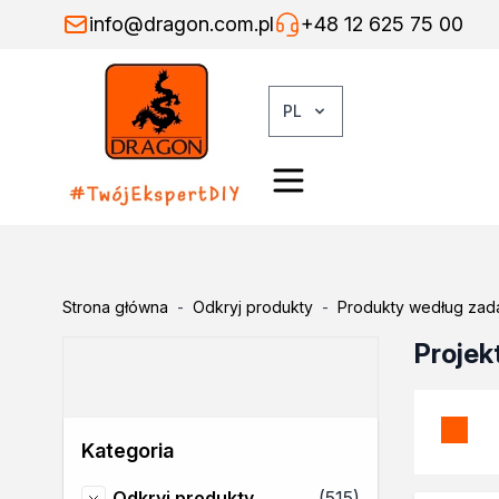
Przejdź do treści
info@dragon.com.pl
+48 12 625 75 00
PL
Odkryj produkty
Grupy produktów
Kleje
Kleje montażowe
Kleje naprawcze
Strona główna
-
Odkryj produkty
-
Produkty według zad
Kleje specjalistyczne
Projek
Kleje do drewna
Kleje do podłóg
Kleje w sprayu
Rozcieńczalniki
Kategoria
Rozcieńczalniki ogólnego s
Rozcieńczalniki specjalistyc
produkty
Odkryj produkty
(515)