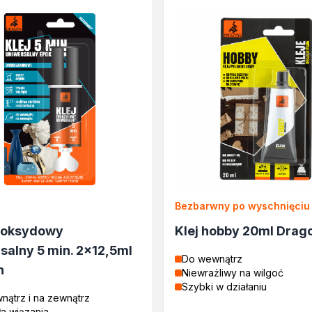
Bezbarwny po wyschnięciu
epoksydowy
Klej hobby 20ml Drag
salny 5 min. 2x12,5ml
Do wewnątrz
n
Niewrażliwy na wilgoć
Szybki w działaniu
nątrz i na zewnątrz
ła wiązania