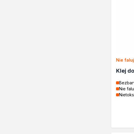
Kontakt
Nie falu
Klej d
Bezbar
Nie fal
Nietok