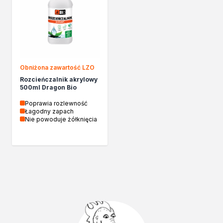
Izolacje i impregnaty budowlane
Folie w płynie
Impregnaty specjalistyczne
Impregnaty do drewna konstrukcyjnego
Przygotowanie do malowania
Grunty
Obniżona zawartość LZO
Środki bioochronne
Rozcieńczalnik akrylowy
Masy szpachlowe budowlane
500ml Dragon Bio
Środki czyszczące
Poprawia rozlewność
Malowanie, ochrona i dekoracja
Łagodny zapach
Nie powoduje żółknięcia
Bejce
Lakierobejce
Farby w aerozolu
Impregnaty dekoracyjne
Lakiery
Masy szpachlowe do drewna
Lakiery dekoracyjne
Żywica epoksydowa
Farby żaroodporne