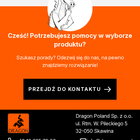
Chemia gospodarcza
Odkamieniacze
Preparaty udrażniające
Środki czyszczące
Chemia motoryzacyjna
Cześć! Potrzebujesz pomocy w wyborze
Żywice
produktu?
Zmywacze
Produkty do reperacji nadwozi
Szukasz porady? Odezwij się do nas, na pewno
Szpachlówki
znajdziemy rozwiązanie!
Artykuły sezonowe
Akcja zima
Paliwa specjalistyczne
PRZEJDŹ DO KONTAKTU
Produkty według zadania
Klejenie i uszczelnianie
Kleje montażowe
Dragon Poland Sp. z o.o.
Kleje naprawcze
ul. Rtm. W. Pileckiego 5
Kleje specjalistyczne
32-050 Skawina
Kleje do drewna
Kleje do podłóg