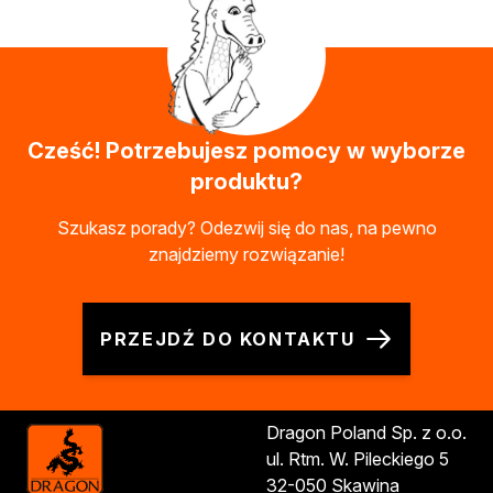
Cześć! Potrzebujesz pomocy w wyborze
produktu?
Szukasz porady? Odezwij się do nas, na pewno
znajdziemy rozwiązanie!
PRZEJDŹ DO KONTAKTU
Dragon Poland Sp. z o.o.
ul. Rtm. W. Pileckiego 5
32-050 Skawina