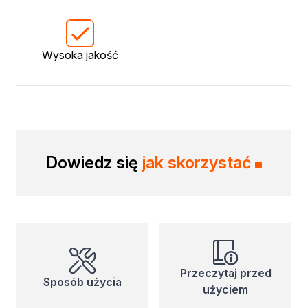
Biopaliwa do biokominków
Akcja Zima
Poznaj Dragona
Wysoka jakość
O firmie Dragon Poland
Akademia Dragona
Aktualności
Społeczna odpowiedzialność
Praca
Praktyki zawodowe
Znajdź rozwiązanie
Dowiedz się
jak skorzystać
Ekspert radzi
Mistrz w 5 krokach
Nowości
Kontakt
Przeczytaj przed
Sposób użycia
użyciem