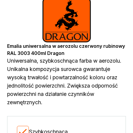
Chemia gospodarcza
Odkamieniacze
Preparaty udrażniające
Środki czyszczące
Chemia motoryzacyjna
Żywice
Emalia uniwersalna w aerozolu czerwony rubinowy
Zmywacze
RAL 3003 400ml Dragon
Produkty do reperacji nadwozi
Uniwersalna, szybkoschnąca farba w aerozolu.
Szpachlówki
Artykuły sezonowe
Unikalna kompozycja surowca gwarantuje
Akcja zima
wysoką trwałość i powtarzalność koloru oraz
Paliwa specjalistyczne
jednolitość powierzchni. Zwiększa odporność
Produkty według zadania
powierzchni na działanie czynników
Klejenie i uszczelnianie
zewnętrznych.
Kleje montażowe
Kleje naprawcze
Kleje specjalistyczne
Kleje do drewna
Szybkoschnąca
Kleje do podłóg