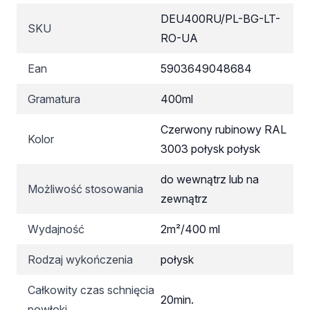
DEU400RU/PL-BG-LT-
SKU
RO-UA
Ean
5903649048684
Gramatura
400ml
Czerwony rubinowy RAL
Kolor
3003 połysk połysk
do wewnątrz lub na
Możliwość stosowania
zewnątrz
Wydajność
2m²/400 ml
Rodzaj wykończenia
połysk
Całkowity czas schnięcia
20min.
powłoki