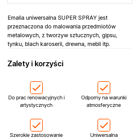
Żywica epoksydowa
Impregnaty specjalistyczne
Impregnaty do drewna konstrukcyjnego
Emalia uniwersalna SUPER SPRAY jest
Remont
przeznaczona do malowania przedmiotów
Grunty
metalowych, z tworzyw sztucznych, gipsu,
Folie w płynie
tynku, blach karoserii, drewna, mebli itp.
Masy szpachlowe budowlane
Akryle
Silikony
Zalety i korzyści
Impregnacja
Impregnaty specjalistyczne
Impregnaty do drewna konstrukcyjnego
Impregnaty dekoracyjny do drewna
Do prac renowacyjnych i
Odporny na warunki
Projekty DIY
artystycznych
atmosferyczne
Żywice
Lakiery dekoracyjne
Domowe porządki
Motoryzacja i reperacja
Szerokie zastosowanie
Uniwersalna
Artykuły sezonowe