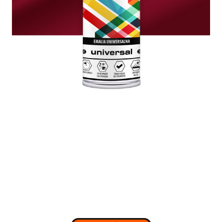
Izolacje i impregnaty budowlane
Folie w płynie
Impregnaty specjalistyczne
Impregnaty do drewna konstrukcyjnego
Przygotowanie do malowania
Grunty
Środki bioochronne
Masy szpachlowe budowlane
Środki czyszczące
Malowanie, ochrona i dekoracja
Bejce
Lakierobejce
Farby w aerozolu
Impregnaty dekoracyjne
Lakiery
Masy szpachlowe do drewna
Lakiery dekoracyjne
Żywica epoksydowa
Farby żaroodporne