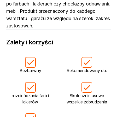
Żywica epoksydowa
po farbach i lakierach czy chociażby odnawianiu
Impregnaty specjalistyczne
mebli. Produkt przeznaczony do każdego
Impregnaty do drewna konstrukcyjnego
warsztatu i garażu ze względu na szeroki zakres
Remont
zastosowań.
Grunty
Folie w płynie
Masy szpachlowe budowlane
Zalety i korzyści
Akryle
Silikony
Impregnacja
Impregnaty specjalistyczne
Impregnaty do drewna konstrukcyjnego
Bezbarwny
Rekomendowany do:
Impregnaty dekoracyjny do drewna
Projekty DIY
Żywice
Lakiery dekoracyjne
rozcieńczania farb i
Skutecznie usuwa
Domowe porządki
lakierów
wszelkie zabrudzenia
Motoryzacja i reperacja
Artykuły sezonowe