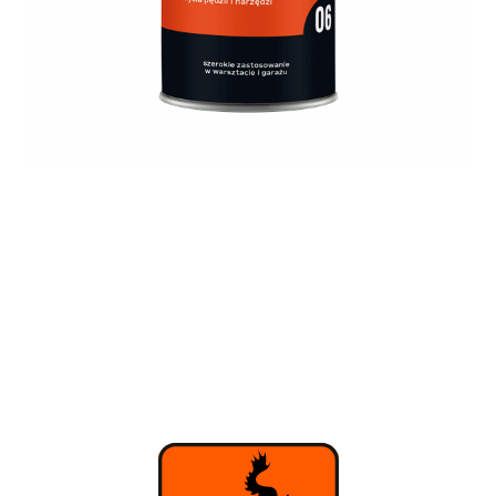
Izolacje i impregnaty budowlane
Folie w płynie
Impregnaty specjalistyczne
Impregnaty do drewna konstrukcyjnego
Przygotowanie do malowania
Grunty
Środki bioochronne
Masy szpachlowe budowlane
Środki czyszczące
Malowanie, ochrona i dekoracja
Bejce
Lakierobejce
Farby w aerozolu
Impregnaty dekoracyjne
Lakiery
Masy szpachlowe do drewna
Lakiery dekoracyjne
Żywica epoksydowa
Farby żaroodporne