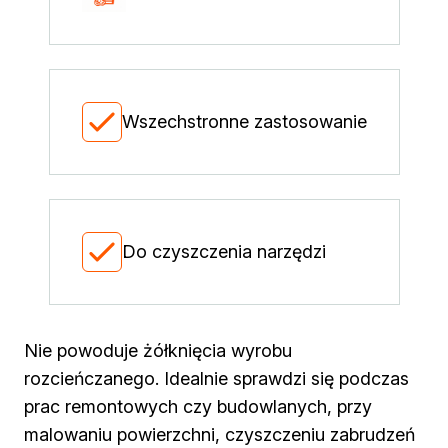
Kleje w sprayu
Akryle
Silikony
Piany
Pozostałe
Wszechstronne zastosowanie
Czyszczenie i rozcieńczanie
Rozcieńczalniki ogólnego stosowania
Rozcieńczalniki specjalistyczne
Rozcieńczalniki BIO
Chemia gospodarcza
Do czyszczenia narzędzi
Środki bioochronne
Środki czyszczące
Ochrona i dekoracja
Bejce
Nie powoduje żółknięcia wyrobu
Lakierobejce
rozcieńczanego. Idealnie sprawdzi się podczas
Farby w aerozolu
Impregnaty dekoracyjny do drewna
prac remontowych czy budowlanych, przy
Lakiery
malowaniu powierzchni, czyszczeniu zabrudzeń