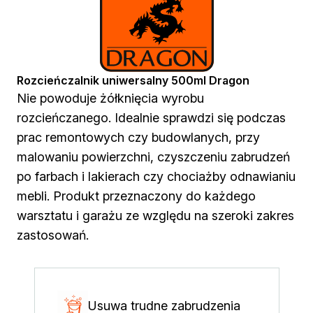
Chemia gospodarcza
Odkamieniacze
Preparaty udrażniające
Środki czyszczące
Chemia motoryzacyjna
Rozcieńczalnik uniwersalny 500ml Dragon
Żywice
Nie powoduje żółknięcia wyrobu
Zmywacze
rozcieńczanego. Idealnie sprawdzi się podczas
Produkty do reperacji nadwozi
prac remontowych czy budowlanych, przy
Szpachlówki
malowaniu powierzchni, czyszczeniu zabrudzeń
Artykuły sezonowe
po farbach i lakierach czy chociażby odnawianiu
Akcja zima
Paliwa specjalistyczne
mebli. Produkt przeznaczony do każdego
Produkty według zadania
warsztatu i garażu ze względu na szeroki zakres
Klejenie i uszczelnianie
zastosowań.
Kleje montażowe
Kleje naprawcze
Kleje specjalistyczne
Kleje do drewna
Usuwa trudne zabrudzenia
Kleje do podłóg