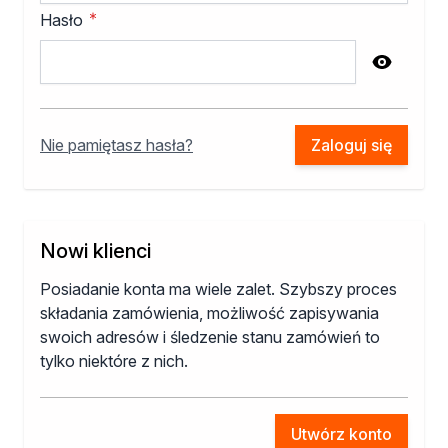
Izolacje i impregnaty budowlane
Hasło
Folie w płynie
Impregnaty specjalistyczne
Password hidden
Impregnaty do drewna konstrukcyjnego
Przygotowanie do malowania
Grunty
Nie pamiętasz hasła?
Zaloguj się
Środki bioochronne
Masy szpachlowe budowlane
Środki czyszczące
Malowanie, ochrona i dekoracja
Bejce
Nowi klienci
Lakierobejce
Posiadanie konta ma wiele zalet. Szybszy proces
Farby w aerozolu
składania zamówienia, możliwość zapisywania
Impregnaty dekoracyjne
swoich adresów i śledzenie stanu zamówień to
Lakiery
tylko niektóre z nich.
Masy szpachlowe do drewna
Lakiery dekoracyjne
Żywica epoksydowa
Utwórz konto
Farby żaroodporne