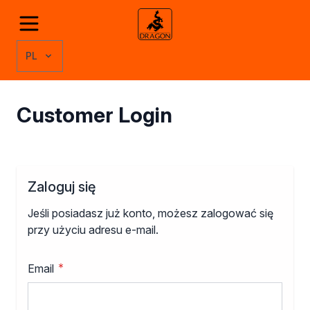
Przejdź do treści
Odkryj produkty
Grupy produktów
PL
Kleje
Kleje montażowe
Kleje naprawcze
Customer Login
Kleje specjalistyczne
Kleje do drewna
Kleje do podłóg
Kleje w sprayu
Rozcieńczalniki
Zaloguj się
Rozcieńczalniki ogólnego stosowania
Jeśli posiadasz już konto, możesz zalogować się
Rozcieńczalniki specjalistyczne
przy użyciu adresu e-mail.
Rozcieńczalniki BIO
Uszczelniacze
Akryle
Email
Silikony
Pozostałe