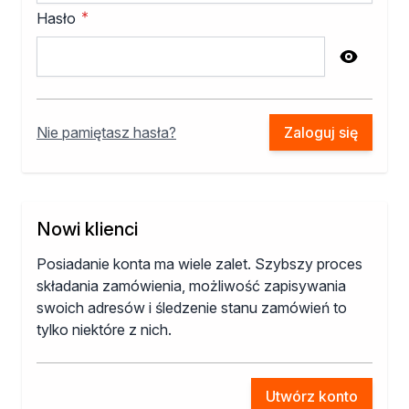
Izolacje i impregnaty budowlane
Hasło
Folie w płynie
Impregnaty specjalistyczne
Password hidden
Impregnaty do drewna konstrukcyjnego
Przygotowanie do malowania
Grunty
Nie pamiętasz hasła?
Zaloguj się
Środki bioochronne
Masy szpachlowe budowlane
Środki czyszczące
Malowanie, ochrona i dekoracja
Bejce
Nowi klienci
Lakierobejce
Posiadanie konta ma wiele zalet. Szybszy proces
Farby w aerozolu
składania zamówienia, możliwość zapisywania
Impregnaty dekoracyjne
swoich adresów i śledzenie stanu zamówień to
Lakiery
tylko niektóre z nich.
Masy szpachlowe do drewna
Lakiery dekoracyjne
Żywica epoksydowa
Utwórz konto
Farby żaroodporne