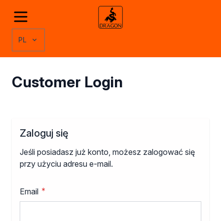
Przejdź do treści
Odkryj produkty
Grupy produktów
PL
Kleje
Kleje montażowe
Kleje naprawcze
Customer Login
Kleje specjalistyczne
Kleje do drewna
Kleje do podłóg
Kleje w sprayu
Rozcieńczalniki
Zaloguj się
Rozcieńczalniki ogólnego stosowania
Jeśli posiadasz już konto, możesz zalogować się
Rozcieńczalniki specjalistyczne
przy użyciu adresu e-mail.
Rozcieńczalniki BIO
Uszczelniacze
Akryle
Email
Silikony
Pozostałe