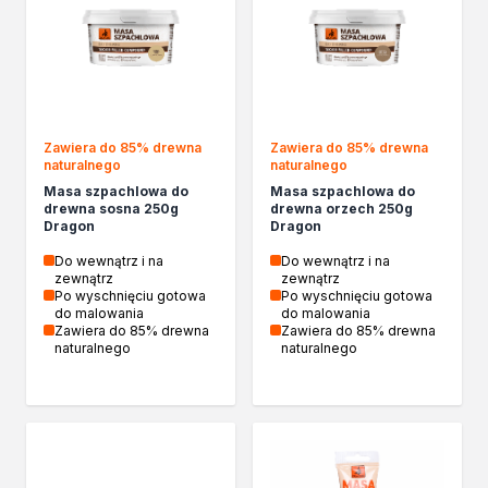
Biopaliwa do biokominków
Akcja Zima
Poznaj Dragona
O firmie Dragon Poland
Akademia Dragona
Aktualności
Zawiera do 85% drewna
Zawiera do 85% drewna
naturalnego
naturalnego
Społeczna odpowiedzialność
Masa szpachlowa do
Masa szpachlowa do
Praca
drewna sosna 250g
drewna orzech 250g
Praktyki zawodowe
Dragon
Dragon
Znajdź rozwiązanie
Do wewnątrz i na
Do wewnątrz i na
Ekspert radzi
zewnątrz
zewnątrz
Po wyschnięciu gotowa
Po wyschnięciu gotowa
Mistrz w 5 krokach
do malowania
do malowania
Nowości
Zawiera do 85% drewna
Zawiera do 85% drewna
naturalnego
naturalnego
Kontakt