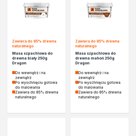
Izolacje i impregnaty budowlane
Folie w płynie
Impregnaty specjalistyczne
Impregnaty do drewna konstrukcyjnego
Przygotowanie do malowania
Grunty
Zawiera do 85% drewna
Zawiera do 85% drewna
Środki bioochronne
naturalnego
naturalnego
Masy szpachlowe budowlane
Masa szpachlowa do
Masa szpachlowa do
drewna biały 250g
drewna mahoń 250g
Środki czyszczące
Dragon
Dragon
Malowanie, ochrona i dekoracja
Do wewnątrz i na
Do wewnątrz i na
Bejce
zewnątrz
zewnątrz
Lakierobejce
Po wyschnięciu gotowa
Po wyschnięciu gotowa
do malowania
do malowania
Farby w aerozolu
Zawiera do 85% drewna
Zawiera do 85% drewna
Impregnaty dekoracyjne
naturalnego
naturalnego
Lakiery
Masy szpachlowe do drewna
Lakiery dekoracyjne
Żywica epoksydowa
Farby żaroodporne