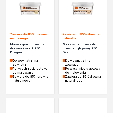
Chemia gospodarcza
Odkamieniacze
Preparaty udrażniające
Środki czyszczące
Chemia motoryzacyjna
Żywice
Zawiera do 85% drewna
Zawiera do 85% drewna
naturalnego
naturalnego
Zmywacze
Masa szpachlowa do
Masa szpachlowa do
Produkty do reperacji nadwozi
drewna świerk 250g
drewna dąb jasny 250g
Szpachlówki
Dragon
Dragon
Artykuły sezonowe
Do wewnątrz i na
Do wewnątrz i na
Akcja zima
zewnątrz
zewnątrz
Po wyschnięciu gotowa
Po wyschnięciu gotowa
Paliwa specjalistyczne
do malowania
do malowania
Produkty według zadania
Zawiera do 85% drewna
Zawiera do 85% drewna
naturalnego
naturalnego
Klejenie i uszczelnianie
Kleje montażowe
Kleje naprawcze
Kleje specjalistyczne
Kleje do drewna
Kleje do podłóg