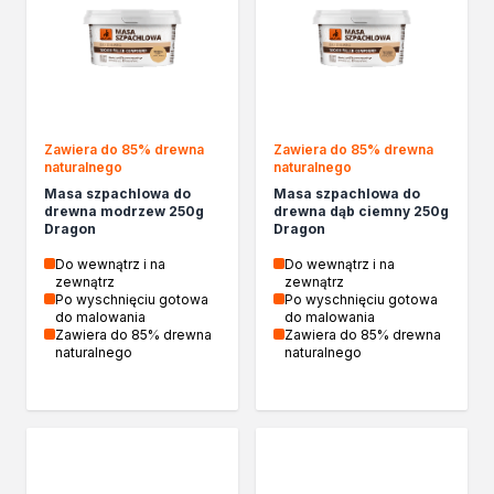
Żywica epoksydowa
Impregnaty specjalistyczne
Impregnaty do drewna konstrukcyjnego
Remont
Grunty
Folie w płynie
Zawiera do 85% drewna
Zawiera do 85% drewna
Masy szpachlowe budowlane
naturalnego
naturalnego
Akryle
Masa szpachlowa do
Masa szpachlowa do
drewna modrzew 250g
drewna dąb ciemny 250g
Silikony
Dragon
Dragon
Impregnacja
Do wewnątrz i na
Do wewnątrz i na
Impregnaty specjalistyczne
zewnątrz
zewnątrz
Impregnaty do drewna konstrukcyjnego
Po wyschnięciu gotowa
Po wyschnięciu gotowa
do malowania
do malowania
Impregnaty dekoracyjny do drewna
Zawiera do 85% drewna
Zawiera do 85% drewna
Projekty DIY
naturalnego
naturalnego
Żywice
Lakiery dekoracyjne
Domowe porządki
Motoryzacja i reperacja
Artykuły sezonowe