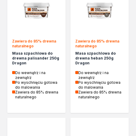
Kleje w sprayu
Akryle
Silikony
Piany
Pozostałe
Zawiera do 85% drewna
Zawiera do 85% drewna
Czyszczenie i rozcieńczanie
naturalnego
naturalnego
Rozcieńczalniki ogólnego stosowania
Masa szpachlowa do
Masa szpachlowa do
Rozcieńczalniki specjalistyczne
drewna palisander 250g
drewna heban 250g
Dragon
Dragon
Rozcieńczalniki BIO
Chemia gospodarcza
Do wewnątrz i na
Do wewnątrz i na
zewnątrz
zewnątrz
Środki bioochronne
Po wyschnięciu gotowa
Po wyschnięciu gotowa
Środki czyszczące
do malowania
do malowania
Zawiera do 85% drewna
Zawiera do 85% drewna
Ochrona i dekoracja
naturalnego
naturalnego
Bejce
Lakierobejce
Farby w aerozolu
Impregnaty dekoracyjny do drewna
Lakiery