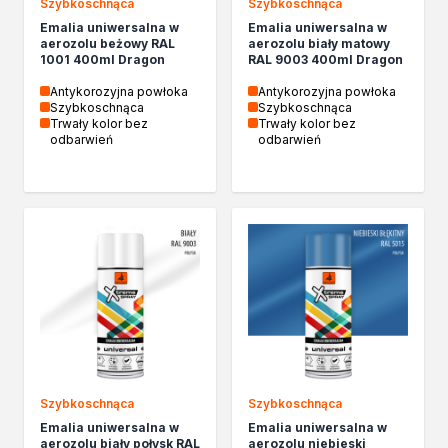
Szybkoschnąca
Szybkoschnąca
Kleje w sprayu
Emalia uniwersalna w
Emalia uniwersalna w
Akryle
aerozolu beżowy RAL
aerozolu biały matowy
1001 400ml Dragon
RAL 9003 400ml Dragon
Silikony
Piany
Antykorozyjna powłoka
Antykorozyjna powłoka
Szybkoschnąca
Szybkoschnąca
Pozostałe
Trwały kolor bez
Trwały kolor bez
Czyszczenie i rozcieńczanie
odbarwień
odbarwień
Rozcieńczalniki ogólnego stosowania
Rozcieńczalniki specjalistyczne
Rozcieńczalniki BIO
Chemia gospodarcza
Środki bioochronne
Środki czyszczące
Ochrona i dekoracja
Bejce
Lakierobejce
Farby w aerozolu
Impregnaty dekoracyjny do drewna
Szybkoschnąca
Szybkoschnąca
Lakiery
Emalia uniwersalna w
Emalia uniwersalna w
aerozolu biały połysk RAL
aerozolu niebieski