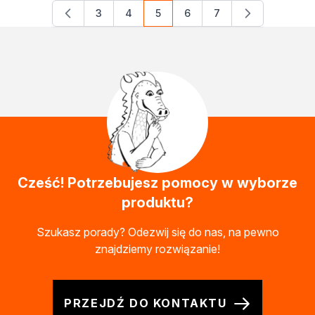
3
4
5
6
7
Strona
Strona
Aktualnie czytasz stronę
Strona
Strona
Cześć! Potrzebujesz pomocy w wyborze
produktu?
Szukasz porady? Odezwij się do nas, na pewno
znajdziemy rozwiązanie!
PRZEJDŹ DO KONTAKTU