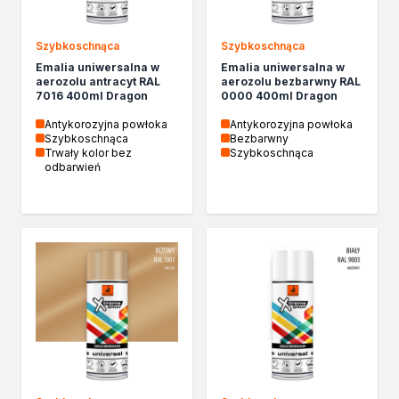
Chemia gospodarcza
Odkamieniacze
Szybkoschnąca
Szybkoschnąca
Preparaty udrażniające
Emalia uniwersalna w
Emalia uniwersalna w
Środki czyszczące
aerozolu antracyt RAL
aerozolu bezbarwny RAL
Chemia motoryzacyjna
7016 400ml Dragon
0000 400ml Dragon
Żywice
Antykorozyjna powłoka
Antykorozyjna powłoka
Zmywacze
Szybkoschnąca
Bezbarwny
Trwały kolor bez
Szybkoschnąca
Produkty do reperacji nadwozi
odbarwień
Szpachlówki
Artykuły sezonowe
Akcja zima
Paliwa specjalistyczne
Produkty według zadania
Klejenie i uszczelnianie
Kleje montażowe
Kleje naprawcze
Kleje specjalistyczne
Kleje do drewna
Kleje do podłóg