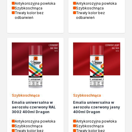
Biopaliwa do biokominków
Antykorozyjna powłoka
Antykorozyjna powłoka
Szybkoschnąca
Szybkoschnąca
Akcja Zima
Trwały kolor bez
Trwały kolor bez
Poznaj Dragona
odbarwień
odbarwień
O firmie Dragon Poland
Akademia Dragona
Aktualności
Społeczna odpowiedzialność
Praca
Praktyki zawodowe
Znajdź rozwiązanie
Ekspert radzi
Mistrz w 5 krokach
Nowości
Kontakt
Szybkoschnąca
Szybkoschnąca
Emalia uniwersalna w
Emalia uniwersalna w
aerozolu czerwony RAL
aerozolu czerwony jasny
3002 400ml Dragon
400ml Dragon
Antykorozyjna powłoka
Antykorozyjna powłoka
Szybkoschnąca
Szybkoschnąca
Trwały kolor bez
Trwały kolor bez