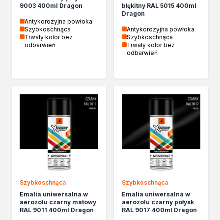
Żywica epoksydowa
9003 400ml Dragon
błękitny RAL 5015 400ml
Impregnaty specjalistyczne
Dragon
Antykorozyjna powłoka
Impregnaty do drewna konstrukcyjnego
Szybkoschnąca
Antykorozyjna powłoka
Remont
Trwały kolor bez
Szybkoschnąca
odbarwień
Trwały kolor bez
Grunty
odbarwień
Folie w płynie
Masy szpachlowe budowlane
Akryle
Silikony
Impregnacja
Impregnaty specjalistyczne
Impregnaty do drewna konstrukcyjnego
Impregnaty dekoracyjny do drewna
Projekty DIY
Żywice
Lakiery dekoracyjne
Szybkoschnąca
Szybkoschnąca
Domowe porządki
Emalia uniwersalna w
Emalia uniwersalna w
Motoryzacja i reperacja
aerozolu czarny matowy
aerozolu czarny połysk
RAL 9011 400ml Dragon
RAL 9017 400ml Dragon
Artykuły sezonowe