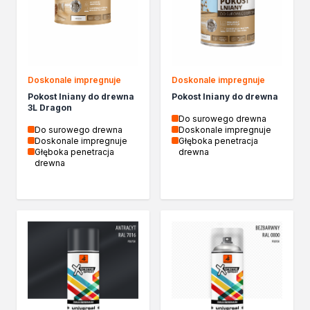
Izolacje i impregnaty budowlane
Folie w płynie
Impregnaty specjalistyczne
Impregnaty do drewna konstrukcyjnego
Przygotowanie do malowania
Doskonale impregnuje
Doskonale impregnuje
Grunty
Pokost lniany do drewna
Pokost lniany do drewna
Środki bioochronne
3L Dragon
Masy szpachlowe budowlane
Do surowego drewna
Do surowego drewna
Doskonale impregnuje
Środki czyszczące
Doskonale impregnuje
Głęboka penetracja
Malowanie, ochrona i dekoracja
Głęboka penetracja
drewna
drewna
Bejce
Lakierobejce
Farby w aerozolu
Impregnaty dekoracyjne
Lakiery
Masy szpachlowe do drewna
Lakiery dekoracyjne
Żywica epoksydowa
Farby żaroodporne