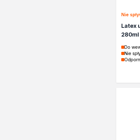
Żywice
Lakiery dekoracyjne
Nie spł
Domowe porządki
Latex 
Motoryzacja i reperacja
280ml
Artykuły sezonowe
Biopaliwa do biokominków
Do wew
Akcja Zima
Nie sp
Poznaj Dragona
Odporn
O firmie Dragon Poland
Akademia Dragona
Aktualności
Społeczna odpowiedzialnoś
Praca
Praktyki zawodowe
Znajdź rozwiązanie
Ekspert radzi
Mistrz w 5 krokach
Nowości