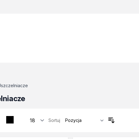
Uszczelniacze
lniacze
Sortuj
tosowania
zne