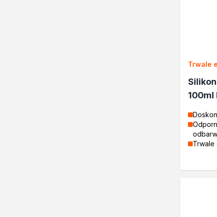
Kontakt
Trwale 
Siliko
100ml
Doskon
Odporny
odbarw
Trwale 