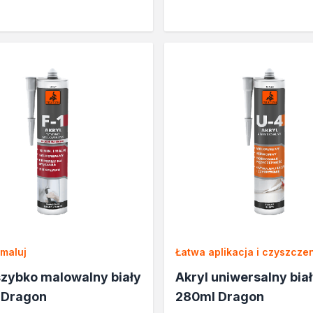
a
zi
 maluj
Łatwa aplikacja i czyszcze
szybko malowalny biały
Akryl uniwersalny bia
 Dragon
280ml Dragon