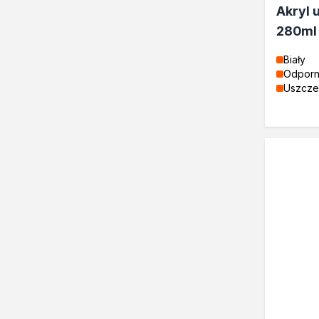
Bejce
Akryl 
Lakierobejce
280ml
Farby w aerozolu
Impregnaty dekoracyjny do 
Biały
Odporn
Lakiery
Uszczel
Żywica epoksydowa
Impregnaty specjalistyczne
Impregnaty do drewna konst
Remont
Grunty
Folie w płynie
Masy szpachlowe budowlan
Akryle
Silikony
Impregnacja
Impregnaty specjalistyczne
Impregnaty do drewna konst
Impregnaty dekoracyjny do 
Projekty DIY