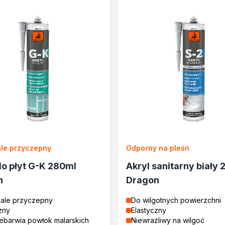
lane
rukcyjnego
a
le przyczepny
Odporny na pleśń
e
do płyt G-K 280ml
Akryl sanitarny biały
cja
n
Dragon
ale przyczepny
Do wilgotnych powierzchni
zny
Elastyczny
ebarwia powłok malarskich
Niewrażliwy na wilgoć