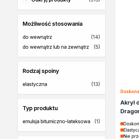
Odkryj produkty
Rozcieńczalniki BIO
Uszczelniacze
Akryle
Możliwość stosowania
Silikony
Pozostałe
produkty
do wewnątrz
(14)
Izolacje i impregnaty budow
produkty
do wewnątrz lub na zewnątrz
(5)
Folie w płynie
Impregnaty specjalistyczne
Impregnaty do drewna konst
Przygotowanie do malowani
Rodzaj spoiny
Grunty
produkty
elastyczna
(13)
Środki bioochronne
Doskona
Masy szpachlowe budowlan
Środki czyszczące
Akryl 
Malowanie, ochrona i dekora
Typ produktu
Drago
Bejce
produkt
emulsja bitumiczno-lateksowa
(1)
Lakierobejce
Doskon
Elastyc
Farby w aerozolu
Nie prz
Impregnaty dekoracyjne