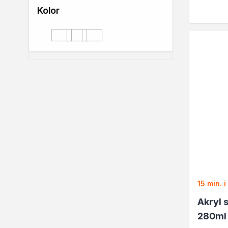
Lakiery
Kolor
Masy szpachlowe do drewn
biały
bezbarwny
czarny
Lakiery dekoracyjne
biały
bezbarwny
czarny
Żywica epoksydowa
Farby żaroodporne
Chemia gospodarcza
Odkamieniacze
Preparaty udrażniające
Środki czyszczące
Chemia motoryzacyjna
Żywice
Zmywacze
Produkty do reperacji nadwo
Szpachlówki
Artykuły sezonowe
15 min. i
Akcja zima
Akryl 
Paliwa specjalistyczne
280ml
Produkty według zadania