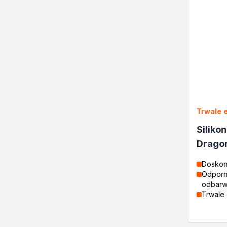
Trwale 
Siliko
Drago
Doskon
Odporny
odbarw
Trwale 