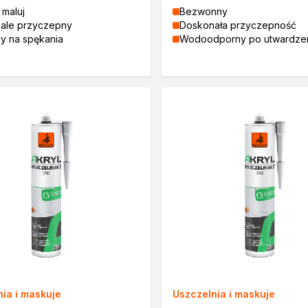
i maluj
Bezwonny
ale przyczepny
Doskonała przyczepność
y na spękania
Wodoodporny po utwardze
tosowania
zne
ia i maskuje
Uszczelnia i maskuje