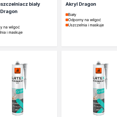
uszczelniacz biały
Akryl Dragon
 Dragon
Biały
Odporny na wilgoć
drewna
Uszczelnia i maskuje
y na wilgoć
nia i maskuje
rukcyjnego
e
rukcyjnego
drewna