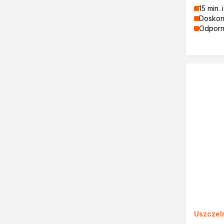
Klejenie i uszczelnianie
15 min. 
Kleje montażowe
Doskon
Kleje naprawcze
Odporn
Kleje specjalistyczne
Kleje do drewna
Kleje do podłóg
Kleje w sprayu
Akryle
Silikony
Piany
Pozostałe
Czyszczenie i rozcieńczanie
Rozcieńczalniki ogólnego s
Rozcieńczalniki specjalistyc
Rozcieńczalniki BIO
Chemia gospodarcza
Środki bioochronne
Środki czyszczące
Uszczeln
Ochrona i dekoracja