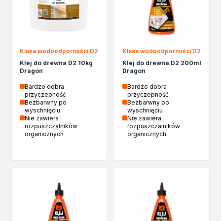
Żywica epoksydowa
Impregnaty specjalistyczne
Impregnaty do drewna konstrukcyjnego
Remont
Grunty
Klasa wodoodporności D2
Klasa wodoodporności D2
Folie w płynie
Klej do drewna D2 10kg
Klej do drewna D2 200ml
Dragon
Dragon
Masy szpachlowe budowlane
Akryle
Bardzo dobra
Bardzo dobra
przyczepność
przyczepność
Silikony
Bezbarwny po
Bezbarwny po
Impregnacja
wyschnięciu
wyschnięciu
Nie zawiera
Nie zawiera
Impregnaty specjalistyczne
rozpuszczalników
rozpuszczalników
Impregnaty do drewna konstrukcyjnego
organicznych
organicznych
Impregnaty dekoracyjny do drewna
Projekty DIY
Żywice
Lakiery dekoracyjne
Domowe porządki
Motoryzacja i reperacja
Artykuły sezonowe