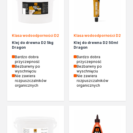
Kleje w sprayu
Akryle
Silikony
Piany
Pozostałe
Klasa wodoodporności D2
Klasa wodoodporności D2
Czyszczenie i rozcieńczanie
Klej do drewna D2 5kg
Klej do drewna D2 50ml
Dragon
Dragon
Rozcieńczalniki ogólnego stosowania
Rozcieńczalniki specjalistyczne
Bardzo dobra
Bardzo dobra
przyczepność
przyczepność
Rozcieńczalniki BIO
Bezbarwny po
Bezbarwny po
Chemia gospodarcza
wyschnięciu
wyschnięciu
Nie zawiera
Nie zawiera
Środki bioochronne
rozpuszczalników
rozpuszczalników
Środki czyszczące
organicznych
organicznych
Ochrona i dekoracja
Bejce
Lakierobejce
Farby w aerozolu
Impregnaty dekoracyjny do drewna
Lakiery