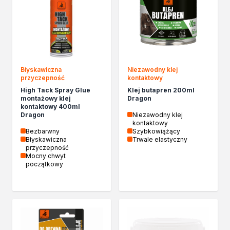
Izolacje i impregnaty budowlane
Folie w płynie
Impregnaty specjalistyczne
Impregnaty do drewna konstrukcyjnego
Przygotowanie do malowania
Grunty
Błyskawiczna
Niezawodny klej
Środki bioochronne
przyczepność
kontaktowy
Masy szpachlowe budowlane
High Tack Spray Glue
Klej butapren 200ml
montażowy klej
Dragon
Środki czyszczące
kontaktowy 400ml
Malowanie, ochrona i dekoracja
Dragon
Niezawodny klej
kontaktowy
Bejce
Bezbarwny
Szybkowiążący
Lakierobejce
Błyskawiczna
Trwale elastyczny
przyczepność
Farby w aerozolu
Mocny chwyt
Impregnaty dekoracyjne
początkowy
Lakiery
Masy szpachlowe do drewna
Lakiery dekoracyjne
Żywica epoksydowa
Farby żaroodporne