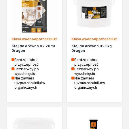
Chemia gospodarcza
Odkamieniacze
Preparaty udrażniające
Środki czyszczące
Chemia motoryzacyjna
Żywice
Klasa wodoodporności D2
Klasa wodoodporności D2
Zmywacze
Klej do drewna D2 20ml
Klej do drewna D2 3kg
Dragon
Dragon
Produkty do reperacji nadwozi
Szpachlówki
Bardzo dobra
Bardzo dobra
przyczepność
przyczepność
Artykuły sezonowe
Bezbarwny po
Bezbarwny po
Akcja zima
wyschnięciu
wyschnięciu
Nie zawiera
Nie zawiera
Paliwa specjalistyczne
rozpuszczalników
rozpuszczalników
Produkty według zadania
organicznych
organicznych
Klejenie i uszczelnianie
Kleje montażowe
Kleje naprawcze
Kleje specjalistyczne
Kleje do drewna
Kleje do podłóg