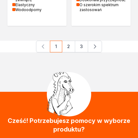
Elastyczny
O szerokim spektrum
Wodoodporny
zastosowań
1
2
3
Aktualnie czytasz stronę
Strona
Strona
Cześć! Potrzebujesz pomocy w wyborze
produktu?