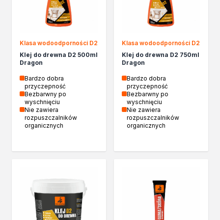
Biopaliwa do biokominków
Akcja Zima
Poznaj Dragona
O firmie Dragon Poland
Klasa wodoodporności D2
Klasa wodoodporności D2
Akademia Dragona
Klej do drewna D2 500ml
Klej do drewna D2 750ml
Dragon
Dragon
Aktualności
Społeczna odpowiedzialność
Bardzo dobra
Bardzo dobra
przyczepność
przyczepność
Praca
Bezbarwny po
Bezbarwny po
Praktyki zawodowe
wyschnięciu
wyschnięciu
Nie zawiera
Nie zawiera
Znajdź rozwiązanie
rozpuszczalników
rozpuszczalników
Ekspert radzi
organicznych
organicznych
Mistrz w 5 krokach
Nowości
Kontakt