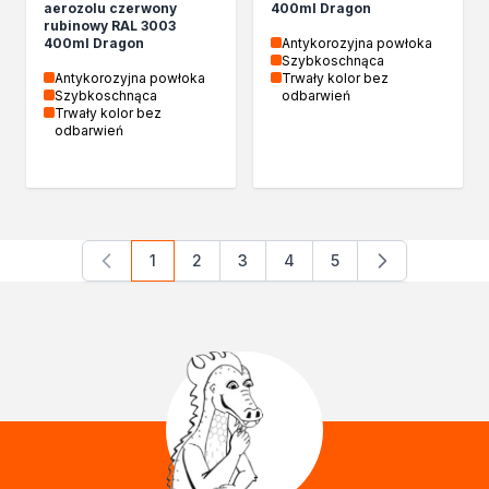
aerozolu czerwony
400ml Dragon
rubinowy RAL 3003
400ml Dragon
Antykorozyjna powłoka
Szybkoschnąca
Antykorozyjna powłoka
Trwały kolor bez
Szybkoschnąca
odbarwień
Trwały kolor bez
odbarwień
1
2
3
4
5
Aktualnie czytasz stronę
Strona
Strona
Strona
Strona