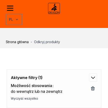
Przejdź do treści
Odkryj produkty
Grupy produktów
PL
Kleje
Kleje montażowe
Kleje naprawcze
Kleje specjalistyczne
Strona główna
-
Odkryj produkty
Kleje do drewna
Kleje do podłóg
Kleje w sprayu
Rozcieńczalniki
Rozcieńczalniki ogólnego stosowania
Rozcieńczalniki specjalistyczne
Aktywne filtry
(1)
Rozcieńczalniki BIO
Możliwość stosowania
Uszczelniacze
do wewnątrz lub na zewnątrz
Akryle
Silikony
Wyczyść wszystko
Pozostałe