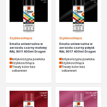
Żywica epoksydowa
Impregnaty specjalistyczne
Impregnaty do drewna konstrukcyjnego
Remont
Grunty
Folie w płynie
Masy szpachlowe budowlane
Szybkoschnąca
Szybkoschnąca
Akryle
Emalia uniwersalna w
Emalia uniwersalna w
Silikony
aerozolu czarny matowy
aerozolu czarny połysk
RAL 9011 400ml Dragon
RAL 9017 400ml Dragon
Impregnacja
Impregnaty specjalistyczne
Antykorozyjna powłoka
Antykorozyjna powłoka
Szybkoschnąca
Szybkoschnąca
Impregnaty do drewna konstrukcyjnego
Trwały kolor bez
Trwały kolor bez
Impregnaty dekoracyjny do drewna
odbarwień
odbarwień
Projekty DIY
Żywice
Lakiery dekoracyjne
Domowe porządki
Motoryzacja i reperacja
Artykuły sezonowe