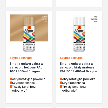
Chemia gospodarcza
Odkamieniacze
Preparaty udrażniające
Środki czyszczące
Chemia motoryzacyjna
Żywice
Zmywacze
Produkty do reperacji nadwozi
Szpachlówki
Artykuły sezonowe
Szybkoschnąca
Szybkoschnąca
Akcja zima
Emalia uniwersalna w
Emalia uniwersalna w
Paliwa specjalistyczne
aerozolu beżowy RAL
aerozolu biały matowy
1001 400ml Dragon
RAL 9003 400ml Dragon
Produkty według zadania
Klejenie i uszczelnianie
Antykorozyjna powłoka
Antykorozyjna powłoka
Szybkoschnąca
Szybkoschnąca
Kleje montażowe
Trwały kolor bez
Trwały kolor bez
Kleje naprawcze
odbarwień
odbarwień
Kleje specjalistyczne
Kleje do drewna
Kleje do podłóg