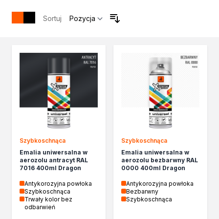
Izolacje i impregnaty budowlane
Folie w płynie
Sortuj
Impregnaty specjalistyczne
Impregnaty do drewna konstrukcyjnego
Przygotowanie do malowania
Grunty
Środki bioochronne
Masy szpachlowe budowlane
Środki czyszczące
Malowanie, ochrona i dekoracja
Bejce
Lakierobejce
Szybkoschnąca
Szybkoschnąca
Farby w aerozolu
Emalia uniwersalna w
Emalia uniwersalna w
Impregnaty dekoracyjne
aerozolu antracyt RAL
aerozolu bezbarwny RAL
Lakiery
7016 400ml Dragon
0000 400ml Dragon
Masy szpachlowe do drewna
Antykorozyjna powłoka
Antykorozyjna powłoka
Lakiery dekoracyjne
Szybkoschnąca
Bezbarwny
Trwały kolor bez
Szybkoschnąca
Żywica epoksydowa
odbarwień
Farby żaroodporne