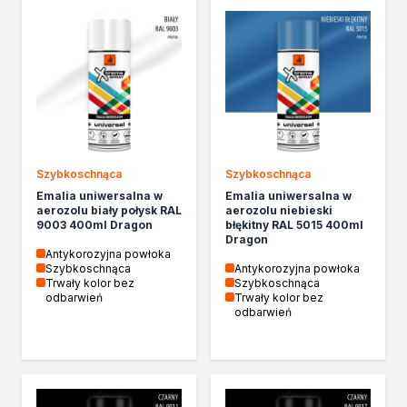
Kleje w sprayu
Akryle
Silikony
Piany
Pozostałe
Czyszczenie i rozcieńczanie
Rozcieńczalniki ogólnego stosowania
Rozcieńczalniki specjalistyczne
Szybkoschnąca
Szybkoschnąca
Rozcieńczalniki BIO
Emalia uniwersalna w
Emalia uniwersalna w
aerozolu biały połysk RAL
aerozolu niebieski
Chemia gospodarcza
9003 400ml Dragon
błękitny RAL 5015 400ml
Środki bioochronne
Dragon
Antykorozyjna powłoka
Środki czyszczące
Szybkoschnąca
Antykorozyjna powłoka
Ochrona i dekoracja
Trwały kolor bez
Szybkoschnąca
odbarwień
Trwały kolor bez
Bejce
odbarwień
Lakierobejce
Farby w aerozolu
Impregnaty dekoracyjny do drewna
Lakiery