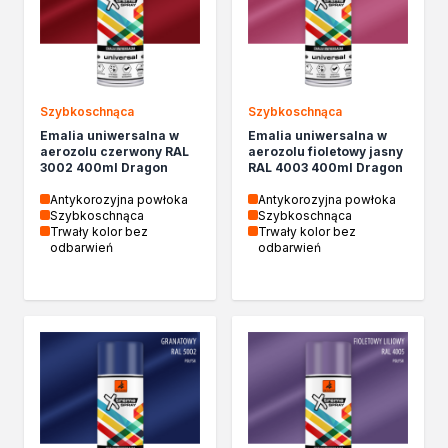
Biopaliwa do biokominków
Akcja Zima
Poznaj Dragona
O firmie Dragon Poland
Akademia Dragona
Szybkoschnąca
Szybkoschnąca
Aktualności
Emalia uniwersalna w
Emalia uniwersalna w
aerozolu czerwony RAL
aerozolu fioletowy jasny
Społeczna odpowiedzialność
3002 400ml Dragon
RAL 4003 400ml Dragon
Praca
Antykorozyjna powłoka
Antykorozyjna powłoka
Praktyki zawodowe
Szybkoschnąca
Szybkoschnąca
Znajdź rozwiązanie
Trwały kolor bez
Trwały kolor bez
odbarwień
odbarwień
Ekspert radzi
Mistrz w 5 krokach
Nowości
Kontakt