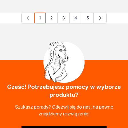
1
2
3
4
5
Aktualnie czytasz stronę
Strona
Strona
Strona
Strona
Cześć! Potrzebujesz pomocy w wyborze
produktu?
Szukasz porady? Odezwij się do nas, na pewno
znajdziemy rozwiązanie!