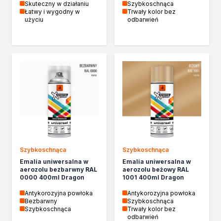
Skuteczny w działaniu
Szybkoschnąca
Łatwy i wygodny w
Trwały kolor bez
użyciu
odbarwień
Szybkoschnąca
Szybkoschnąca
Emalia uniwersalna w
Emalia uniwersalna w
aerozolu bezbarwny RAL
aerozolu beżowy RAL
0000 400ml Dragon
1001 400ml Dragon
Antykorozyjna powłoka
Antykorozyjna powłoka
Bezbarwny
Szybkoschnąca
Szybkoschnąca
Trwały kolor bez
odbarwień