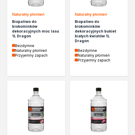
Kleje w sprayu
Akryle
Naturalny płomień
Naturalny płomień
Silikony
Biopaliwo do
Biopaliwo do
biokominków
biokominków
Piany
dekoracyjnych moc lasu
dekoracyjnych bukiet
Pozostałe
1L Dragon
białych kwiatów 1L
Dragon
Czyszczenie i rozcieńczanie
Bezdymne
Rozcieńczalniki ogólnego stosowania
Naturalny płomień
Bezdymne
Przyjemny zapach
Naturalny płomień
Rozcieńczalniki specjalistyczne
Przyjemny zapach
Rozcieńczalniki BIO
Chemia gospodarcza
Środki bioochronne
Środki czyszczące
Ochrona i dekoracja
Bejce
Lakierobejce
Farby w aerozolu
Impregnaty dekoracyjny do drewna
Lakiery