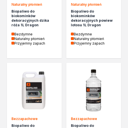
Żywica epoksydowa
Naturalny płomień
Naturalny płomień
Impregnaty specjalistyczne
Biopaliwo do
Biopaliwo do
Impregnaty do drewna konstrukcyjnego
biokominków
biokominków
dekoracyjnych dzika
dekoracyjnych powiew
Remont
róża 1L Dragon
lotosu 1L Dragon
Grunty
Bezdymne
Bezdymne
Folie w płynie
Naturalny płomień
Naturalny płomień
Masy szpachlowe budowlane
Przyjemny zapach
Przyjemny zapach
Akryle
Silikony
Impregnacja
Impregnaty specjalistyczne
Impregnaty do drewna konstrukcyjnego
Impregnaty dekoracyjny do drewna
Projekty DIY
Żywice
Lakiery dekoracyjne
Domowe porządki
Motoryzacja i reperacja
Bezzapachowe
Bezzapachowe
Artykuły sezonowe
Biopaliwo do
Biopaliwo do