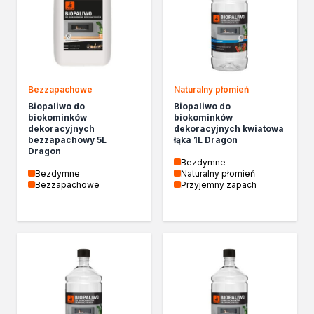
Izolacje i impregnaty budowlane
Folie w płynie
Impregnaty specjalistyczne
Impregnaty do drewna konstrukcyjnego
Przygotowanie do malowania
Grunty
Bezzapachowe
Naturalny płomień
Środki bioochronne
Biopaliwo do
Biopaliwo do
biokominków
biokominków
Masy szpachlowe budowlane
dekoracyjnych
dekoracyjnych kwiatowa
Środki czyszczące
bezzapachowy 5L
łąka 1L Dragon
Dragon
Malowanie, ochrona i dekoracja
Bezdymne
Bejce
Bezdymne
Naturalny płomień
Bezzapachowe
Przyjemny zapach
Lakierobejce
Farby w aerozolu
Impregnaty dekoracyjne
Lakiery
Masy szpachlowe do drewna
Lakiery dekoracyjne
Żywica epoksydowa
Farby żaroodporne