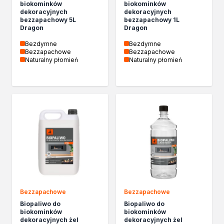
biokominków
biokominków
Biopaliwa do biokominków
dekoracyjnych
dekoracyjnych
Akcja Zima
bezzapachowy 5L
bezzapachowy 1L
Dragon
Dragon
Poznaj Dragona
O firmie Dragon Poland
Bezdymne
Bezdymne
Bezzapachowe
Bezzapachowe
Akademia Dragona
Naturalny płomień
Naturalny płomień
Aktualności
Społeczna odpowiedzialność
Praca
Praktyki zawodowe
Znajdź rozwiązanie
Ekspert radzi
Mistrz w 5 krokach
Nowości
Kontakt
Bezzapachowe
Bezzapachowe
Biopaliwo do
Biopaliwo do
biokominków
biokominków
dekoracyjnych żel
dekoracyjnych żel