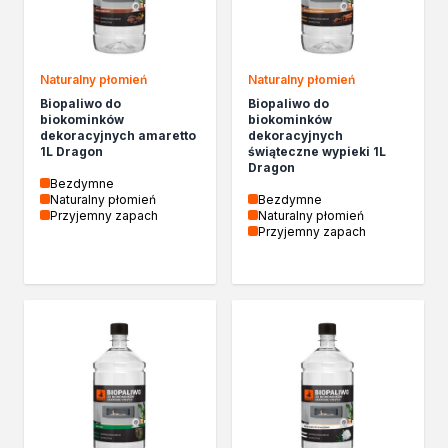
Chemia gospodarcza
Odkamieniacze
Preparaty udrażniające
Naturalny płomień
Naturalny płomień
Środki czyszczące
Biopaliwo do
Biopaliwo do
Chemia motoryzacyjna
biokominków
biokominków
Żywice
dekoracyjnych amaretto
dekoracyjnych
1L Dragon
świąteczne wypieki 1L
Zmywacze
Dragon
Produkty do reperacji nadwozi
Bezdymne
Naturalny płomień
Bezdymne
Szpachlówki
Przyjemny zapach
Naturalny płomień
Artykuły sezonowe
Przyjemny zapach
Akcja zima
Paliwa specjalistyczne
Produkty według zadania
Klejenie i uszczelnianie
Kleje montażowe
Kleje naprawcze
Kleje specjalistyczne
Kleje do drewna
Kleje do podłóg