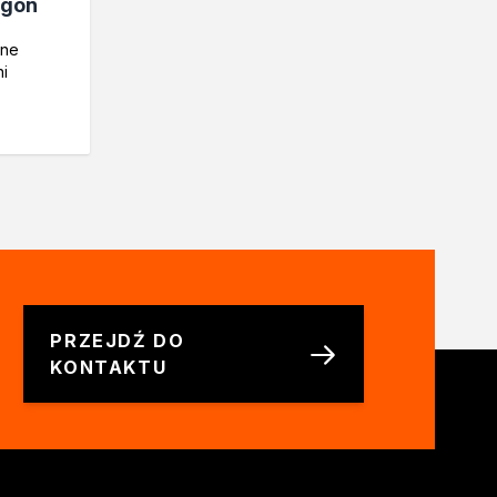
agon
jne
i
PRZEJDŹ DO
KONTAKTU