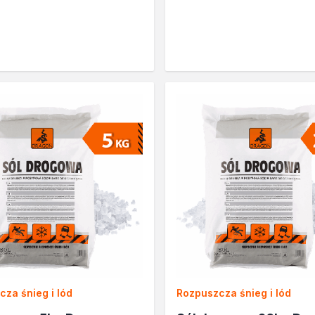
a
zi
za śnieg i lód
Rozpuszcza śnieg i lód