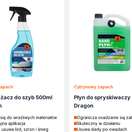
lane
rukcyjnego
a
zapach
Cytrynowy zapach
e
żacz do szyb 500ml
Płyn do spryskiwaczy 
cja
n
Dragon
się do wrażliwych materiałów
Ogranicza osadzanie się z
jna aplikacja
Skuteczny w działaniu
usuwa lód, szron i śnieg
Usuwa ślady po owadach