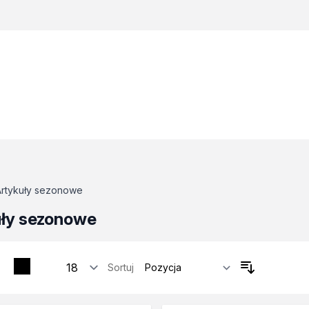
Artykuły sezonowe
uły sezonowe
Sortuj
tosowania
zne