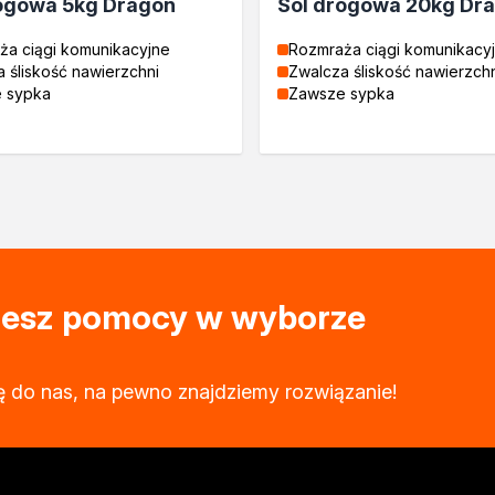
ogowa 5kg Dragon
Sól drogowa 20kg Dr
ża ciągi komunikacyjne
Rozmraża ciągi komunikacy
 śliskość nawierzchni
Zwalcza śliskość nawierzchn
 sypka
Zawsze sypka
ujesz pomocy w wyborze
tosowania
zne
ę do nas, na pewno znajdziemy rozwiązanie!