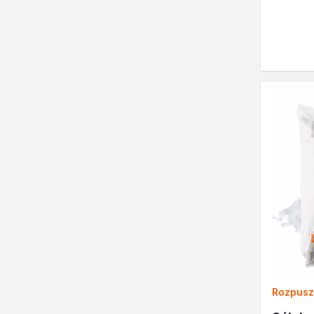
Lakiery
Masy szpachlowe do drewn
Lakiery dekoracyjne
Żywica epoksydowa
Farby żaroodporne
Chemia gospodarcza
Odkamieniacze
Preparaty udrażniające
Środki czyszczące
Chemia motoryzacyjna
Żywice
Zmywacze
Produkty do reperacji nadwo
Szpachlówki
Artykuły sezonowe
Akcja zima
Paliwa specjalistyczne
Rozpuszc
Produkty według zadania