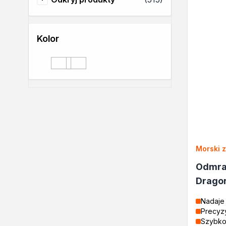
Odkryj produkty
Rozcieńczalniki BIO
Uszczelniacze
Akryle
Kolor
Silikony
Pozostałe
niebieski
zielony
niebieski
zielony
Izolacje i impregnaty budow
Folie w płynie
Impregnaty specjalistyczne
Impregnaty do drewna konst
Przygotowanie do malowani
Grunty
Środki bioochronne
Morski 
Masy szpachlowe budowlan
Środki czyszczące
Odmra
Malowanie, ochrona i dekora
Drago
Bejce
Lakierobejce
Nadaje 
Precyzy
Farby w aerozolu
Szybko 
Impregnaty dekoracyjne