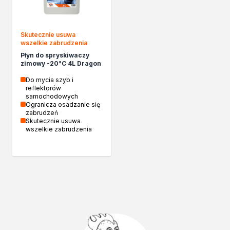
Chemia gospodarcza
Odkamieniacze
Preparaty udrażniające
Skutecznie usuwa
Środki czyszczące
wszelkie zabrudzenia
Chemia motoryzacyjna
Płyn do spryskiwaczy
zimowy -20°C 4L Dragon
Żywice
Zmywacze
Do mycia szyb i
reflektorów
Produkty do reperacji nadwozi
samochodowych
Szpachlówki
Ogranicza osadzanie się
zabrudzeń
Artykuły sezonowe
Skutecznie usuwa
Akcja zima
wszelkie zabrudzenia
Paliwa specjalistyczne
Produkty według zadania
Klejenie i uszczelnianie
Kleje montażowe
Kleje naprawcze
Kleje specjalistyczne
Kleje do drewna
Kleje do podłóg