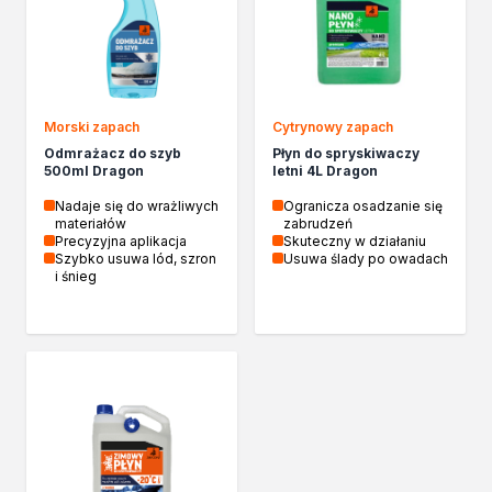
Izolacje i impregnaty budowlane
Folie w płynie
Impregnaty specjalistyczne
Impregnaty do drewna konstrukcyjnego
Przygotowanie do malowania
Morski zapach
Cytrynowy zapach
Grunty
Odmrażacz do szyb
Płyn do spryskiwaczy
Środki bioochronne
500ml Dragon
letni 4L Dragon
Masy szpachlowe budowlane
Nadaje się do wrażliwych
Ogranicza osadzanie się
Środki czyszczące
materiałów
zabrudzeń
Malowanie, ochrona i dekoracja
Precyzyjna aplikacja
Skuteczny w działaniu
Szybko usuwa lód, szron
Usuwa ślady po owadach
Bejce
i śnieg
Lakierobejce
Farby w aerozolu
Impregnaty dekoracyjne
Lakiery
Masy szpachlowe do drewna
Lakiery dekoracyjne
Żywica epoksydowa
Farby żaroodporne