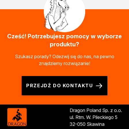
Kleje w sprayu
Akryle
Silikony
Piany
Pozostałe
Cześć! Potrzebujesz pomocy w wyborze
Czyszczenie i rozcieńczanie
produktu?
Rozcieńczalniki ogólnego stosowania
Rozcieńczalniki specjalistyczne
Szukasz porady? Odezwij się do nas, na pewno
Rozcieńczalniki BIO
znajdziemy rozwiązanie!
Chemia gospodarcza
Środki bioochronne
Środki czyszczące
PRZEJDŹ DO KONTAKTU
Ochrona i dekoracja
Bejce
Lakierobejce
Farby w aerozolu
Dragon Poland Sp. z o.o.
Impregnaty dekoracyjny do drewna
ul. Rtm. W. Pileckiego 5
Lakiery
32-050 Skawina