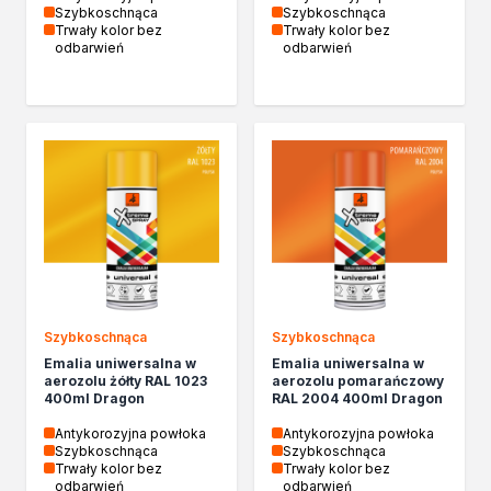
Biopaliwa do biokominków
Szybkoschnąca
Szybkoschnąca
Trwały kolor bez
Trwały kolor bez
Akcja Zima
odbarwień
odbarwień
Poznaj Dragona
O firmie Dragon Poland
Akademia Dragona
Aktualności
Społeczna odpowiedzialność
Praca
Praktyki zawodowe
Znajdź rozwiązanie
Ekspert radzi
Mistrz w 5 krokach
Nowości
Szybkoschnąca
Szybkoschnąca
Kontakt
Emalia uniwersalna w
Emalia uniwersalna w
aerozolu żółty RAL 1023
aerozolu pomarańczowy
400ml Dragon
RAL 2004 400ml Dragon
Antykorozyjna powłoka
Antykorozyjna powłoka
Szybkoschnąca
Szybkoschnąca
Trwały kolor bez
Trwały kolor bez
odbarwień
odbarwień