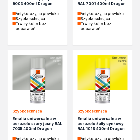
Żywica epoksydowa
9003 400ml Dragon
RAL 7001 400ml Dragon
Impregnaty specjalistyczne
Antykorozyjna powłoka
Antykorozyjna powłoka
Impregnaty do drewna konstrukcyjnego
Szybkoschnąca
Szybkoschnąca
Remont
Trwały kolor bez
Trwały kolor bez
odbarwień
odbarwień
Grunty
Folie w płynie
Masy szpachlowe budowlane
Akryle
Silikony
Impregnacja
Impregnaty specjalistyczne
Impregnaty do drewna konstrukcyjnego
Impregnaty dekoracyjny do drewna
Projekty DIY
Żywice
Szybkoschnąca
Szybkoschnąca
Lakiery dekoracyjne
Emalia uniwersalna w
Emalia uniwersalna w
Domowe porządki
aerozolu szary jasny RAL
aerozolu żółty cynkowy
Motoryzacja i reperacja
7035 400ml Dragon
RAL 1018 400ml Dragon
Artykuły sezonowe
Antykorozyjna powłoka
Antykorozyjna powłoka