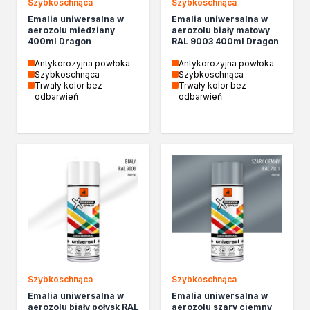
Szybkoschnąca
Szybkoschnąca
Kleje w sprayu
Emalia uniwersalna w
Emalia uniwersalna w
Akryle
aerozolu miedziany
aerozolu biały matowy
400ml Dragon
RAL 9003 400ml Dragon
Silikony
Piany
Antykorozyjna powłoka
Antykorozyjna powłoka
Szybkoschnąca
Szybkoschnąca
Pozostałe
Trwały kolor bez
Trwały kolor bez
Czyszczenie i rozcieńczanie
odbarwień
odbarwień
Rozcieńczalniki ogólnego stosowania
Rozcieńczalniki specjalistyczne
Rozcieńczalniki BIO
Chemia gospodarcza
Środki bioochronne
Środki czyszczące
Ochrona i dekoracja
Bejce
Lakierobejce
Farby w aerozolu
Impregnaty dekoracyjny do drewna
Szybkoschnąca
Szybkoschnąca
Lakiery
Emalia uniwersalna w
Emalia uniwersalna w
aerozolu biały połysk RAL
aerozolu szary ciemny