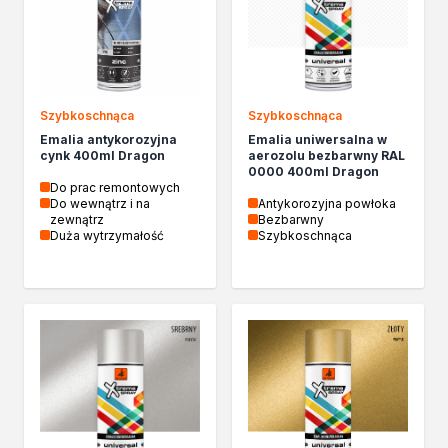
Izolacje i impregnaty budowlane
Folie w płynie
Impregnaty specjalistyczne
Impregnaty do drewna konstrukcyjnego
Przygotowanie do malowania
Szybkoschnąca
Szybkoschnąca
Grunty
Emalia antykorozyjna
Emalia uniwersalna w
Środki bioochronne
cynk 400ml Dragon
aerozolu bezbarwny RAL
Masy szpachlowe budowlane
0000 400ml Dragon
Do prac remontowych
Środki czyszczące
Do wewnątrz i na
Antykorozyjna powłoka
Malowanie, ochrona i dekoracja
zewnątrz
Bezbarwny
Duża wytrzymałość
Szybkoschnąca
Bejce
Lakierobejce
Farby w aerozolu
Impregnaty dekoracyjne
Lakiery
Masy szpachlowe do drewna
Lakiery dekoracyjne
Żywica epoksydowa
Farby żaroodporne