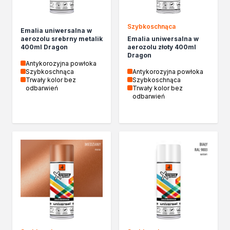
Chemia gospodarcza
Odkamieniacze
Szybkoschnąca
Preparaty udrażniające
Emalia uniwersalna w
aerozolu srebrny metalik
Emalia uniwersalna w
Środki czyszczące
400ml Dragon
aerozolu złoty 400ml
Chemia motoryzacyjna
Dragon
Antykorozyjna powłoka
Żywice
Szybkoschnąca
Antykorozyjna powłoka
Zmywacze
Trwały kolor bez
Szybkoschnąca
odbarwień
Trwały kolor bez
Produkty do reperacji nadwozi
odbarwień
Szpachlówki
Artykuły sezonowe
Akcja zima
Paliwa specjalistyczne
Produkty według zadania
Klejenie i uszczelnianie
Kleje montażowe
Kleje naprawcze
Kleje specjalistyczne
Kleje do drewna
Kleje do podłóg