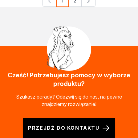
1
2
Aktualnie czytasz stronę
Strona
Cześć! Potrzebujesz pomocy w wyborze
produktu?
Szukasz porady? Odezwij się do nas, na pewno
znajdziemy rozwiązanie!
PRZEJDŹ DO KONTAKTU