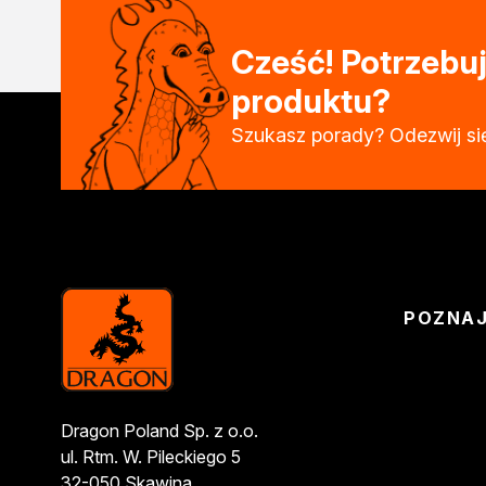
Kontakt
Cześć! Potrzeb
produktu?
Szukasz porady? Odezwij si
POZNA
Dragon Poland Sp. z o.o.
ul. Rtm. W. Pileckiego 5
32-050 Skawina