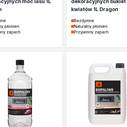
cyjnych moc lasu 1L
dekoracyjnych bukiet 
n
kwiatów 1L Dragon
mne
Bezdymne
ny płomień
Naturalny płomień
mny zapach
Przyjemny zapach
tosowania
zne