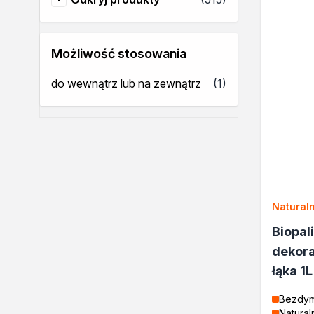
Odkryj produkty
Rozcieńczalniki BIO
Uszczelniacze
Akryle
Możliwość stosowania
Silikony
Pozostałe
produkt
do wewnątrz lub na zewnątrz
(1)
Izolacje i impregnaty budow
Folie w płynie
Impregnaty specjalistyczne
Impregnaty do drewna konst
Przygotowanie do malowani
Grunty
Środki bioochronne
Natural
Masy szpachlowe budowlan
Środki czyszczące
Biopal
Malowanie, ochrona i dekora
dekor
Bejce
łąka 1
Lakierobejce
Farby w aerozolu
Bezdy
Impregnaty dekoracyjne
Natural