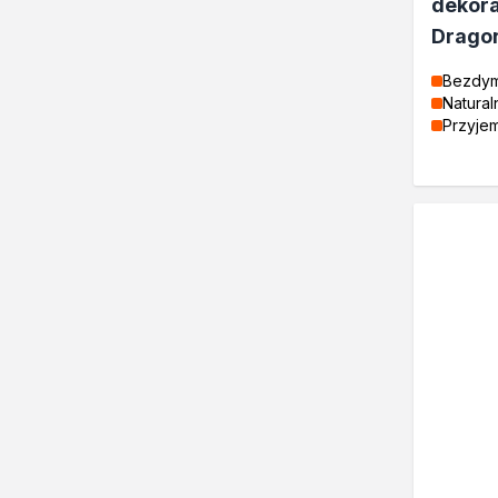
Klejenie i uszczelnianie
dekora
Kleje montażowe
Drago
Kleje naprawcze
Bezdy
Kleje specjalistyczne
Natural
Kleje do drewna
Przyje
Kleje do podłóg
Kleje w sprayu
Akryle
Silikony
Piany
Pozostałe
Czyszczenie i rozcieńczanie
Rozcieńczalniki ogólnego s
Rozcieńczalniki specjalistyc
Rozcieńczalniki BIO
Chemia gospodarcza
Środki bioochronne
Środki czyszczące
Ochrona i dekoracja