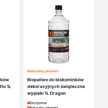
Naturalny płomień
nków
Biopaliwo do biokominków
to 1L
dekoracyjnych świąteczne
wypieki 1L Dragon
Bezdymne
Naturalny płomień