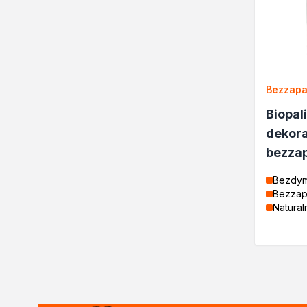
Żywice
Lakiery dekoracyjne
Domowe porządki
Motoryzacja i reperacja
Artykuły sezonowe
Bezzap
Biopaliwa do biokominków
Akcja Zima
Biopal
Poznaj Dragona
dekora
O firmie Dragon Poland
bezza
Akademia Dragona
Aktualności
Bezdy
Bezza
Społeczna odpowiedzialnoś
Natural
Praca
Praktyki zawodowe
Znajdź rozwiązanie
Ekspert radzi
Mistrz w 5 krokach
Nowości