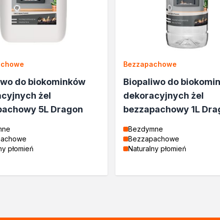
achowe
Bezzapachowe
iwo do biokominków
Biopaliwo do biokomi
cyjnych żel
dekoracyjnych żel
pachowy 5L Dragon
bezzapachowy 1L Dra
mne
Bezdymne
pachowe
Bezzapachowe
ć
ny płomień
Naturalny płomień