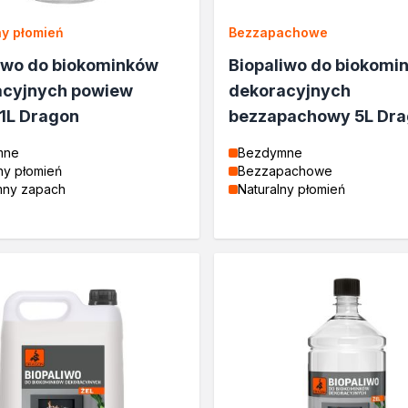
ny płomień
Bezzapachowe
iwo do biokominków
Biopaliwo do biokomi
drewna
acyjnych powiew
dekoracyjnych
 1L Dragon
bezzapachowy 5L Dr
mne
Bezdymne
rukcyjnego
ny płomień
Bezzapachowe
mny zapach
Naturalny płomień
e
rukcyjnego
drewna