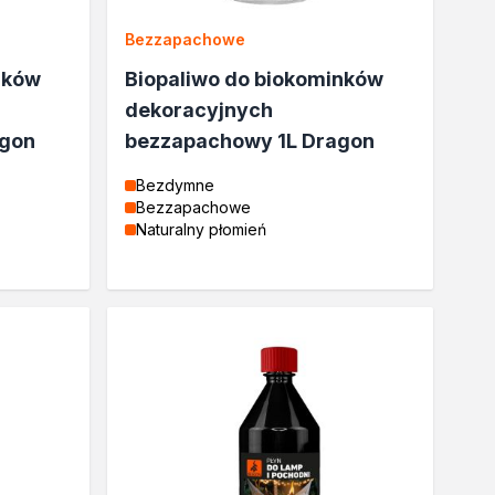
Bezzapachowe
nków
Biopaliwo do biokominków
dekoracyjnych
agon
bezzapachowy 1L Dragon
Bezdymne
Bezzapachowe
Naturalny płomień