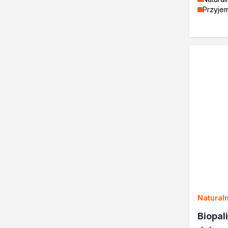
Przyje
Lakiery
Masy szpachlowe do drewn
Lakiery dekoracyjne
Żywica epoksydowa
Farby żaroodporne
Chemia gospodarcza
Odkamieniacze
Preparaty udrażniające
Środki czyszczące
Chemia motoryzacyjna
Żywice
Zmywacze
Produkty do reperacji nadwo
Szpachlówki
Artykuły sezonowe
Akcja zima
Natural
Paliwa specjalistyczne
Biopal
Produkty według zadania