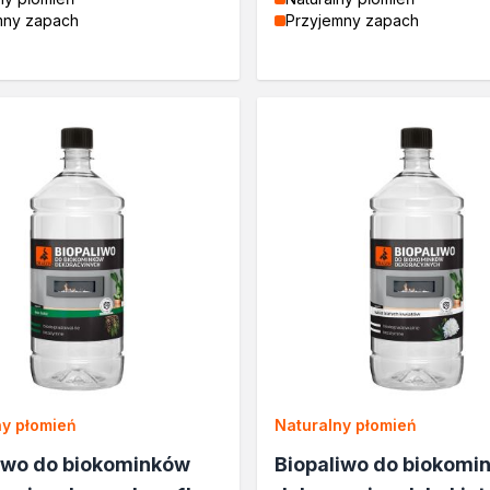
mny zapach
Przyjemny zapach
a
zi
ny płomień
Naturalny płomień
iwo do biokominków
Biopaliwo do biokomi