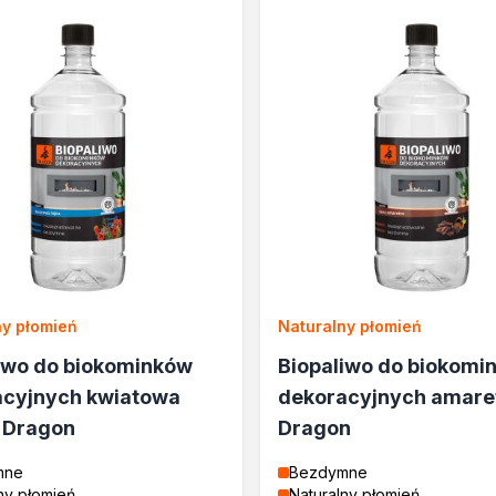
lane
rukcyjnego
a
ny płomień
Naturalny płomień
e
iwo do biokominków
Biopaliwo do biokomi
cja
acyjnych kwiatowa
dekoracyjnych amaret
L Dragon
Dragon
mne
Bezdymne
ny płomień
Naturalny płomień