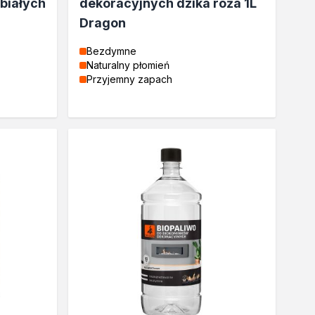
białych
dekoracyjnych dzika róża 1L
Dragon
Bezdymne
Naturalny płomień
Przyjemny zapach