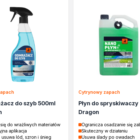
lane
rukcyjnego
a
zapach
Cytrynowy zapach
e
żacz do szyb 500ml
Płyn do spryskiwaczy 
cja
n
Dragon
się do wrażliwych materiałów
Ogranicza osadzanie się z
jna aplikacja
Skuteczny w działaniu
usuwa lód, szron i śnieg
Usuwa ślady po owadach