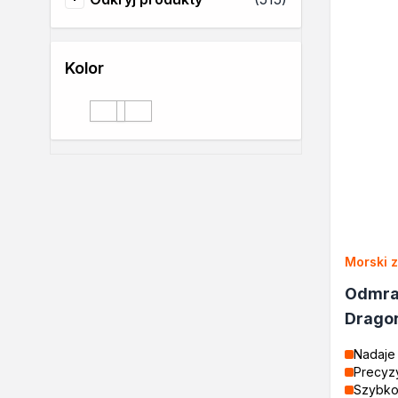
Odkryj produkty
Rozcieńczalniki BIO
Uszczelniacze
Akryle
Kolor
Silikony
Pozostałe
niebieski
zielony
niebieski
zielony
Izolacje i impregnaty budow
Folie w płynie
Impregnaty specjalistyczne
Impregnaty do drewna konst
Przygotowanie do malowani
Grunty
Środki bioochronne
Morski 
Masy szpachlowe budowlan
Środki czyszczące
Odmra
Malowanie, ochrona i dekora
Drago
Bejce
Lakierobejce
Nadaje 
Precyzy
Farby w aerozolu
Szybko 
Impregnaty dekoracyjne