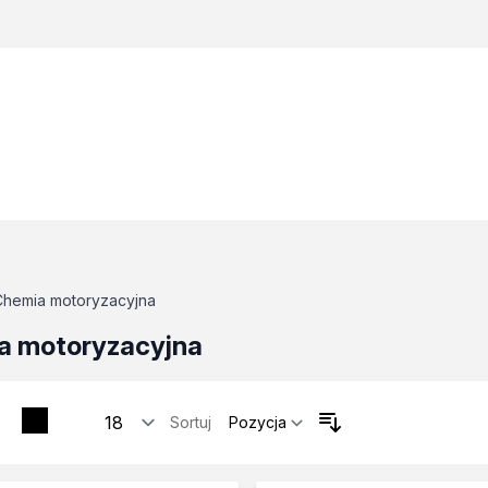
Chemia motoryzacyjna
a motoryzacyjna
Sortuj
tosowania
zne