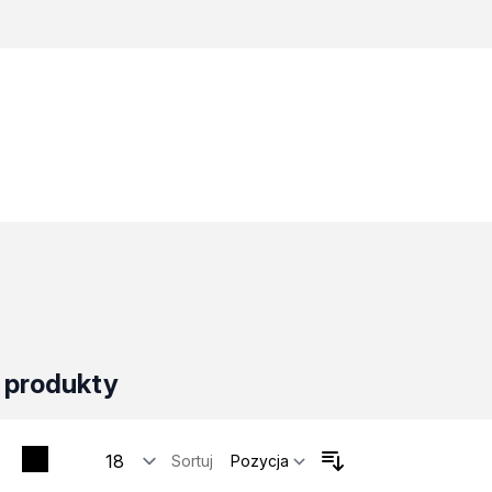
 produkty
tosowania
Sortuj
zne