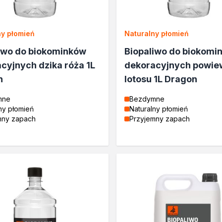
ny płomień
Naturalny płomień
drewna
iwo do biokominków
Biopaliwo do biokomi
cyjnych dzika róża 1L
dekoracyjnych powie
n
lotosu 1L Dragon
rukcyjnego
mne
Bezdymne
ny płomień
Naturalny płomień
mny zapach
Przyjemny zapach
e
rukcyjnego
drewna