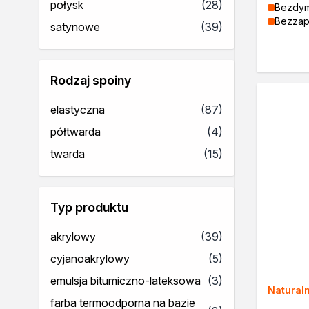
produkty
połysk
(28)
Bezdy
Lakiery
Bezza
produkty
satynowe
(39)
Masy szpachlowe do drewn
Lakiery dekoracyjne
Żywica epoksydowa
Farby żaroodporne
Rodzaj spoiny
Chemia gospodarcza
produkty
elastyczna
(87)
Odkamieniacze
Preparaty udrażniające
produkty
półtwarda
(4)
Środki czyszczące
produkty
twarda
(15)
Chemia motoryzacyjna
Żywice
Zmywacze
Typ produktu
Produkty do reperacji nadwo
Szpachlówki
produkty
akrylowy
(39)
Artykuły sezonowe
produkty
cyjanoakrylowy
(5)
Akcja zima
Paliwa specjalistyczne
produkty
emulsja bitumiczno-lateksowa
(3)
Natural
Produkty według zadania
farba termoodporna na bazie