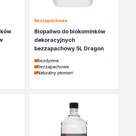
Bezzapachowe
nków
Biopaliwo do biokominków
w
dekoracyjnych
bezzapachowy 5L Dragon
Bezdymne
Bezzapachowe
Naturalny płomień