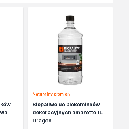
Naturalny płomień
nków
Biopaliwo do biokominków
owa
dekoracyjnych amaretto 1L
Dragon