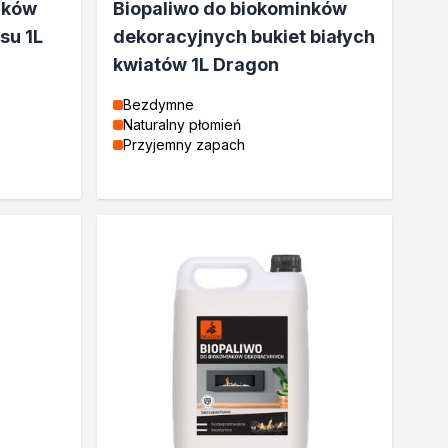
nków
Biopaliwo do biokominków
su 1L
dekoracyjnych bukiet białych
kwiatów 1L Dragon
Bezdymne
Naturalny płomień
Przyjemny zapach