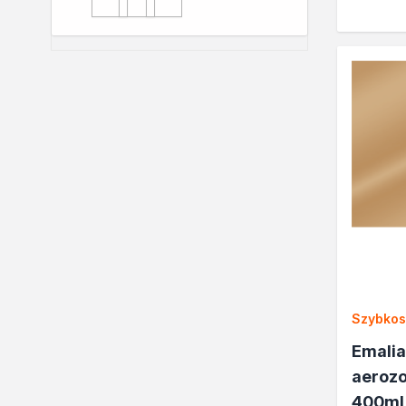
kasztan
heban
szary
Szybko
Emalia
aerozo
400ml