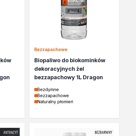
Bezzapachowe
nków
Biopaliwo do biokominków
dekoracyjnych żel
agon
bezzapachowy 1L Dragon
Bezdymne
Bezzapachowe
Naturalny płomień