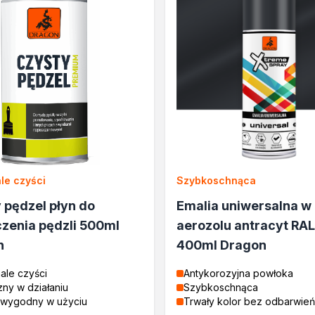
le czyści
Szybkoschnąca
 pędzel płyn do
Emalia uniwersalna w
zenia pędzli 500ml
aerozolu antracyt RAL
n
400ml Dragon
ale czyści
Antykorozyjna powłoka
ny w działaniu
Szybkoschnąca
i wygodny w użyciu
Trwały kolor bez odbarwień