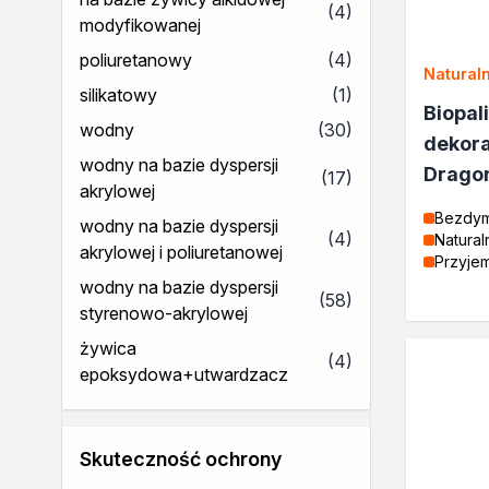
produkty
(4)
Bejce
modyfikowanej
Lakierobejce
produkty
poliuretanowy
(4)
Farby w aerozolu
Natural
Impregnaty dekoracyjny do 
produkt
silikatowy
(1)
Biopal
Lakiery
produkty
wodny
(30)
dekora
Żywica epoksydowa
wodny na bazie dyspersji
Impregnaty specjalistyczne
Drago
produkty
(17)
akrylowej
Impregnaty do drewna konst
Bezdy
Remont
wodny na bazie dyspersji
produkty
(4)
Natural
Grunty
akrylowej i poliuretanowej
Przyje
Folie w płynie
wodny na bazie dyspersji
produkty
(58)
Masy szpachlowe budowlan
styrenowo-akrylowej
Akryle
żywica
Silikony
produkty
(4)
epoksydowa+utwardzacz
Impregnacja
Impregnaty specjalistyczne
Impregnaty do drewna konst
Impregnaty dekoracyjny do 
Skuteczność ochrony
Projekty DIY