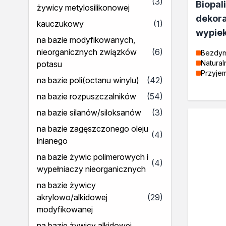
produkty
(3)
Klejenie i uszczelnianie
Biopal
żywicy metylosilikonowej
Kleje montażowe
dekora
produkt
kauczukowy
(1)
Kleje naprawcze
wypiek
Kleje specjalistyczne
na bazie modyfikowanych,
Kleje do drewna
produkty
nieorganicznych związków
(6)
Bezdy
Kleje do podłóg
Natural
potasu
Przyje
Kleje w sprayu
produkty
na bazie poli(octanu winylu)
(42)
Akryle
produkty
na bazie rozpuszczalników
(54)
Silikony
Piany
produkty
na bazie silanów/siloksanów
(3)
Pozostałe
na bazie zagęszczonego oleju
produkty
(4)
Czyszczenie i rozcieńczanie
lnianego
Rozcieńczalniki ogólnego s
na bazie żywic polimerowych i
Rozcieńczalniki specjalistyc
produkty
(4)
wypełniaczy nieorganicznych
Rozcieńczalniki BIO
Chemia gospodarcza
na bazie żywicy
Środki bioochronne
produkty
akrylowo/alkidowej
(29)
Środki czyszczące
modyfikowanej
Ochrona i dekoracja
na bazie żywicy alkidowej