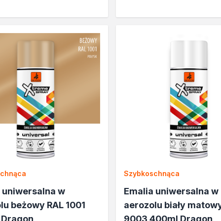
schnąca
Szybkoschnąca
 uniwersalna w
Emalia uniwersalna w
lu beżowy RAL 1001
aerozolu biały matow
 Dragon
9003 400ml Dragon