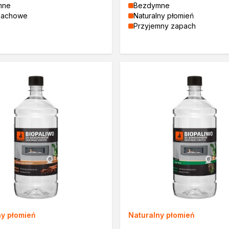
mne
Bezdymne
pachowe
Naturalny płomień
a
Przyjemny zapach
zi
ny płomień
Naturalny płomień