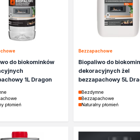
achowe
Bezzapachowe
iwo do biokominków
Biopaliwo do biokomi
acyjnych
dekoracyjnych żel
ysk
k
L 3003 połysk połysk
pachowy 1L Dragon
bezzapachowy 5L Dr
ołysk
sk
AL 3003 połysk połysk
ć
mne
Bezdymne
ysk
połysk
ołysk
k
ołysk
0 połysk
 połysk
pachowe
Bezzapachowe
ny płomień
Naturalny płomień