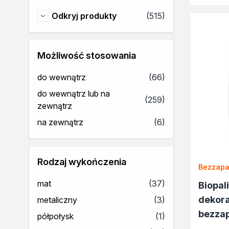
Rozcieńczalniki BIO
produkty
Odkryj produkty
(515)
Uszczelniacze
Odkryj produkty
Akryle
Silikony
Pozostałe
Możliwość stosowania
Izolacje i impregnaty budow
produkty
do wewnątrz
(66)
Folie w płynie
Impregnaty specjalistyczne
do wewnątrz lub na
produkty
(259)
Impregnaty do drewna konst
zewnątrz
Przygotowanie do malowani
produkty
na zewnątrz
(6)
Grunty
Środki bioochronne
Masy szpachlowe budowlan
Rodzaj wykończenia
Środki czyszczące
Bezzap
Malowanie, ochrona i dekora
produkty
mat
(37)
Biopal
Bejce
dekor
produkty
metaliczny
(3)
Lakierobejce
bezza
Farby w aerozolu
produkt
półpołysk
(1)
Impregnaty dekoracyjne