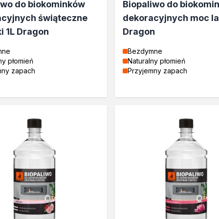
iwo do biokominków
Biopaliwo do biokomi
cyjnych świąteczne
dekoracyjnych moc la
i 1L Dragon
Dragon
mne
Bezdymne
ny płomień
Naturalny płomień
mny zapach
Przyjemny zapach
tosowania
zne