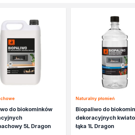
lane
rukcyjnego
a
e
achowe
Naturalny płomień
cja
iwo do biokominków
Biopaliwo do biokomi
acyjnych
dekoracyjnych kwiat
pachowy 5L Dragon
łąka 1L Dragon