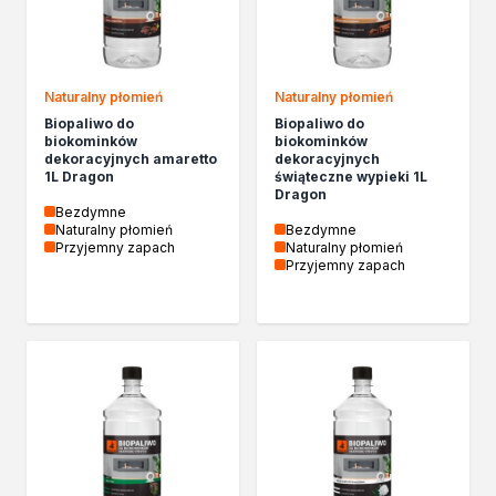
Chemia gospodarcza
Odkamieniacze
Preparaty udrażniające
Środki czyszczące
Naturalny płomień
Naturalny płomień
Chemia motoryzacyjna
Biopaliwo do
Biopaliwo do
biokominków
biokominków
Żywice
dekoracyjnych amaretto
dekoracyjnych
Zmywacze
1L Dragon
świąteczne wypieki 1L
Dragon
Produkty do reperacji nadwozi
Bezdymne
Szpachlówki
Naturalny płomień
Bezdymne
Przyjemny zapach
Naturalny płomień
Artykuły sezonowe
Przyjemny zapach
Akcja zima
Paliwa specjalistyczne
Produkty według zadania
Klejenie i uszczelnianie
Kleje montażowe
Kleje naprawcze
Kleje specjalistyczne
Kleje do drewna
Kleje do podłóg