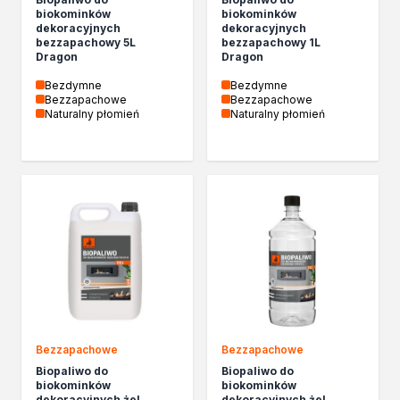
Biopaliwa do biokominków
biokominków
biokominków
dekoracyjnych
dekoracyjnych
Akcja Zima
bezzapachowy 5L
bezzapachowy 1L
Poznaj Dragona
Dragon
Dragon
O firmie Dragon Poland
Bezdymne
Bezdymne
Akademia Dragona
Bezzapachowe
Bezzapachowe
Naturalny płomień
Naturalny płomień
Aktualności
Społeczna odpowiedzialność
Praca
Praktyki zawodowe
Znajdź rozwiązanie
Ekspert radzi
Mistrz w 5 krokach
Nowości
Kontakt
Bezzapachowe
Bezzapachowe
Biopaliwo do
Biopaliwo do
biokominków
biokominków
dekoracyjnych żel
dekoracyjnych żel