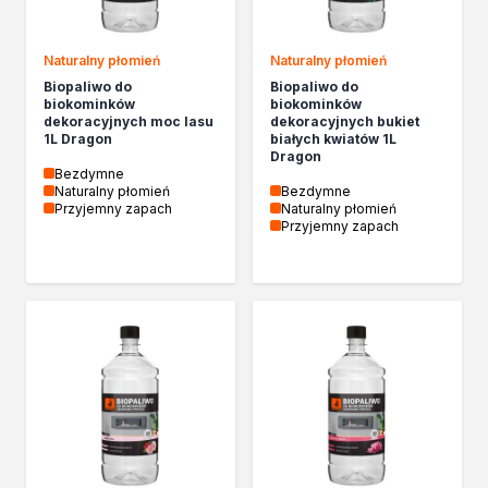
Kleje w sprayu
Akryle
Naturalny płomień
Naturalny płomień
Silikony
Biopaliwo do
Biopaliwo do
Piany
biokominków
biokominków
dekoracyjnych moc lasu
dekoracyjnych bukiet
Pozostałe
1L Dragon
białych kwiatów 1L
Czyszczenie i rozcieńczanie
Dragon
Bezdymne
Rozcieńczalniki ogólnego stosowania
Naturalny płomień
Bezdymne
Rozcieńczalniki specjalistyczne
Przyjemny zapach
Naturalny płomień
Przyjemny zapach
Rozcieńczalniki BIO
Chemia gospodarcza
Środki bioochronne
Środki czyszczące
Ochrona i dekoracja
Bejce
Lakierobejce
Farby w aerozolu
Impregnaty dekoracyjny do drewna
Lakiery