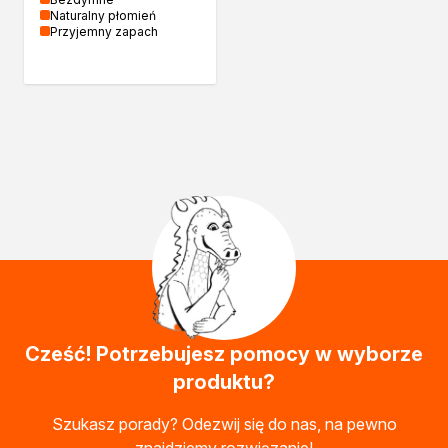
Naturalny płomień
Przyjemny zapach
Cześć! Potrzebujesz pomocy w wyborze
produktu?
Szukasz porady? Odezwij się do nas, na pewno