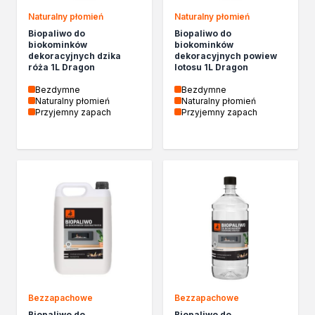
Żywica epoksydowa
Naturalny płomień
Naturalny płomień
Impregnaty specjalistyczne
Biopaliwo do
Biopaliwo do
Impregnaty do drewna konstrukcyjnego
biokominków
biokominków
Remont
dekoracyjnych dzika
dekoracyjnych powiew
róża 1L Dragon
lotosu 1L Dragon
Grunty
Folie w płynie
Bezdymne
Bezdymne
Naturalny płomień
Naturalny płomień
Masy szpachlowe budowlane
Przyjemny zapach
Przyjemny zapach
Akryle
Silikony
Impregnacja
Impregnaty specjalistyczne
Impregnaty do drewna konstrukcyjnego
Impregnaty dekoracyjny do drewna
Projekty DIY
Żywice
Lakiery dekoracyjne
Domowe porządki
Motoryzacja i reperacja
Bezzapachowe
Bezzapachowe
Artykuły sezonowe
Biopaliwo do
Biopaliwo do