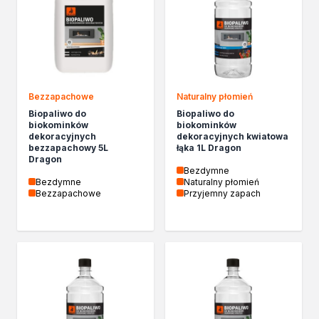
Izolacje i impregnaty budowlane
Folie w płynie
Impregnaty specjalistyczne
Impregnaty do drewna konstrukcyjnego
Przygotowanie do malowania
Grunty
Bezzapachowe
Naturalny płomień
Środki bioochronne
Biopaliwo do
Biopaliwo do
Masy szpachlowe budowlane
biokominków
biokominków
dekoracyjnych
dekoracyjnych kwiatowa
Środki czyszczące
bezzapachowy 5L
łąka 1L Dragon
Malowanie, ochrona i dekoracja
Dragon
Bezdymne
Bejce
Bezdymne
Naturalny płomień
Lakierobejce
Bezzapachowe
Przyjemny zapach
Farby w aerozolu
Impregnaty dekoracyjne
Lakiery
Masy szpachlowe do drewna
Lakiery dekoracyjne
Żywica epoksydowa
Farby żaroodporne