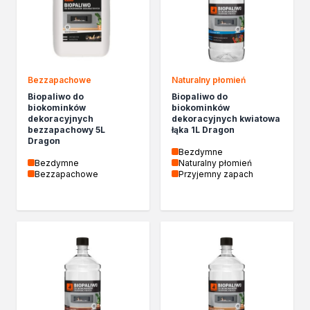
Izolacje i impregnaty budowlane
Folie w płynie
Impregnaty specjalistyczne
Impregnaty do drewna konstrukcyjnego
Przygotowanie do malowania
Bezzapachowe
Naturalny płomień
Grunty
Biopaliwo do
Biopaliwo do
Środki bioochronne
biokominków
biokominków
Masy szpachlowe budowlane
dekoracyjnych
dekoracyjnych kwiatowa
bezzapachowy 5L
łąka 1L Dragon
Środki czyszczące
Dragon
Malowanie, ochrona i dekoracja
Bezdymne
Bezdymne
Naturalny płomień
Bejce
Bezzapachowe
Przyjemny zapach
Lakierobejce
Farby w aerozolu
Impregnaty dekoracyjne
Lakiery
Masy szpachlowe do drewna
Lakiery dekoracyjne
Żywica epoksydowa
Farby żaroodporne