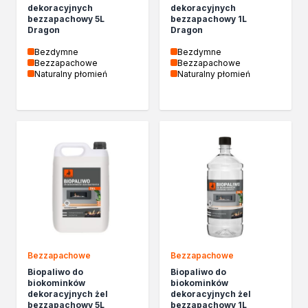
Biopaliwa do biokominków
dekoracyjnych
dekoracyjnych
bezzapachowy 5L
bezzapachowy 1L
Akcja Zima
Dragon
Dragon
Poznaj Dragona
Bezdymne
Bezdymne
O firmie Dragon Poland
Bezzapachowe
Bezzapachowe
Akademia Dragona
Naturalny płomień
Naturalny płomień
Aktualności
Społeczna odpowiedzialność
Praca
Praktyki zawodowe
Znajdź rozwiązanie
Ekspert radzi
Mistrz w 5 krokach
Nowości
Kontakt
Bezzapachowe
Bezzapachowe
Biopaliwo do
Biopaliwo do
biokominków
biokominków
dekoracyjnych żel
dekoracyjnych żel
bezzapachowy 5L
bezzapachowy 1L