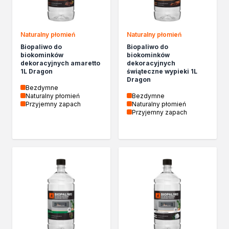
Chemia gospodarcza
Odkamieniacze
Preparaty udrażniające
Naturalny płomień
Naturalny płomień
Środki czyszczące
Biopaliwo do
Biopaliwo do
Chemia motoryzacyjna
biokominków
biokominków
dekoracyjnych amaretto
dekoracyjnych
Żywice
1L Dragon
świąteczne wypieki 1L
Zmywacze
Dragon
Bezdymne
Produkty do reperacji nadwozi
Naturalny płomień
Bezdymne
Szpachlówki
Przyjemny zapach
Naturalny płomień
Przyjemny zapach
Artykuły sezonowe
Akcja zima
Paliwa specjalistyczne
Produkty według zadania
Klejenie i uszczelnianie
Kleje montażowe
Kleje naprawcze
Kleje specjalistyczne
Kleje do drewna
Kleje do podłóg