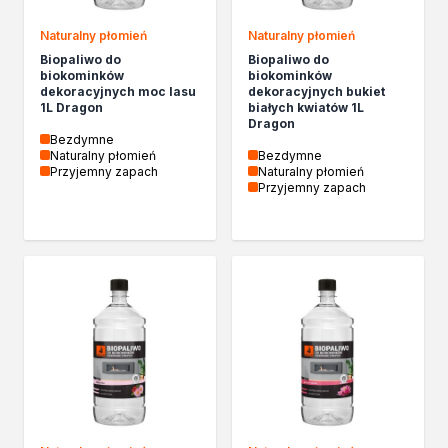
Kleje w sprayu
Naturalny płomień
Naturalny płomień
Akryle
Biopaliwo do
Biopaliwo do
Silikony
biokominków
biokominków
Piany
dekoracyjnych moc lasu
dekoracyjnych bukiet
1L Dragon
białych kwiatów 1L
Pozostałe
Dragon
Czyszczenie i rozcieńczanie
Bezdymne
Naturalny płomień
Bezdymne
Rozcieńczalniki ogólnego stosowania
Przyjemny zapach
Naturalny płomień
Rozcieńczalniki specjalistyczne
Przyjemny zapach
Rozcieńczalniki BIO
Chemia gospodarcza
Środki bioochronne
Środki czyszczące
Ochrona i dekoracja
Bejce
Lakierobejce
Farby w aerozolu
Impregnaty dekoracyjny do drewna
Lakiery