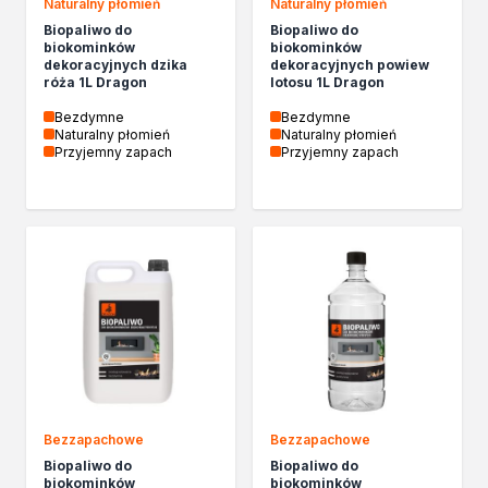
Żywica epoksydowa
Naturalny płomień
Naturalny płomień
Impregnaty specjalistyczne
Biopaliwo do
Biopaliwo do
biokominków
biokominków
Impregnaty do drewna konstrukcyjnego
dekoracyjnych dzika
dekoracyjnych powiew
Remont
róża 1L Dragon
lotosu 1L Dragon
Grunty
Bezdymne
Bezdymne
Folie w płynie
Naturalny płomień
Naturalny płomień
Przyjemny zapach
Przyjemny zapach
Masy szpachlowe budowlane
Akryle
Silikony
Impregnacja
Impregnaty specjalistyczne
Impregnaty do drewna konstrukcyjnego
Impregnaty dekoracyjny do drewna
Projekty DIY
Żywice
Lakiery dekoracyjne
Domowe porządki
Bezzapachowe
Bezzapachowe
Motoryzacja i reperacja
Biopaliwo do
Biopaliwo do
Artykuły sezonowe
biokominków
biokominków