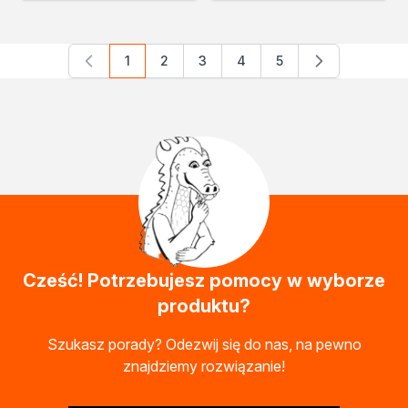
1
2
3
4
5
Aktualnie czytasz stronę
Strona
Strona
Strona
Strona
Cześć! Potrzebujesz pomocy w wyborze
produktu?
Szukasz porady? Odezwij się do nas, na pewno
znajdziemy rozwiązanie!