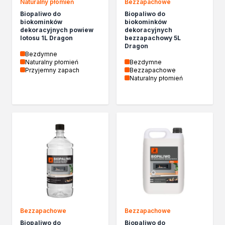
Żywica epoksydowa
Naturalny płomień
Bezzapachowe
Impregnaty specjalistyczne
Biopaliwo do
Biopaliwo do
biokominków
biokominków
Impregnaty do drewna konstrukcyjnego
dekoracyjnych powiew
dekoracyjnych
Remont
lotosu 1L Dragon
bezzapachowy 5L
Dragon
Grunty
Bezdymne
Folie w płynie
Naturalny płomień
Bezdymne
Przyjemny zapach
Bezzapachowe
Masy szpachlowe budowlane
Naturalny płomień
Akryle
Silikony
Impregnacja
Impregnaty specjalistyczne
Impregnaty do drewna konstrukcyjnego
Impregnaty dekoracyjny do drewna
Projekty DIY
Żywice
Lakiery dekoracyjne
Domowe porządki
Motoryzacja i reperacja
Bezzapachowe
Bezzapachowe
Artykuły sezonowe
Biopaliwo do
Biopaliwo do