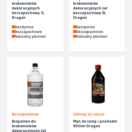
Biopaliwa do biokominków
biokominków
biokominków
dekoracyjnych
dekoracyjnych żel
Akcja Zima
bezzapachowy 1L
bezzapachowy 5L
Poznaj Dragona
Dragon
Dragon
O firmie Dragon Poland
Bezdymne
Bezdymne
Akademia Dragona
Bezzapachowe
Bezzapachowe
Naturalny płomień
Naturalny płomień
Aktualności
Społeczna odpowiedzialność
Praca
Praktyki zawodowe
Znajdź rozwiązanie
Ekspert radzi
Mistrz w 5 krokach
Nowości
Kontakt
Bezzapachowe
Gotowy do użycia
Biopaliwo do
Płyn do lamp i pochodni
biokominków
900ml Dragon
dekoracyjnych żel