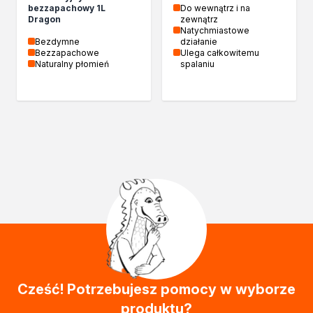
bezzapachowy 1L
Do wewnątrz i na
Dragon
zewnątrz
Natychmiastowe
Bezdymne
działanie
Bezzapachowe
Ulega całkowitemu
Naturalny płomień
spalaniu
Cześć! Potrzebujesz pomocy w wyborze
produktu?