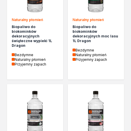
Chemia gospodarcza
Odkamieniacze
Preparaty udrażniające
Naturalny płomień
Naturalny płomień
Środki czyszczące
Biopaliwo do
Biopaliwo do
Chemia motoryzacyjna
biokominków
biokominków
dekoracyjnych
dekoracyjnych moc lasu
Żywice
świąteczne wypieki 1L
1L Dragon
Zmywacze
Dragon
Bezdymne
Produkty do reperacji nadwozi
Bezdymne
Naturalny płomień
Szpachlówki
Naturalny płomień
Przyjemny zapach
Przyjemny zapach
Artykuły sezonowe
Akcja zima
Paliwa specjalistyczne
Produkty według zadania
Klejenie i uszczelnianie
Kleje montażowe
Kleje naprawcze
Kleje specjalistyczne
Kleje do drewna
Kleje do podłóg