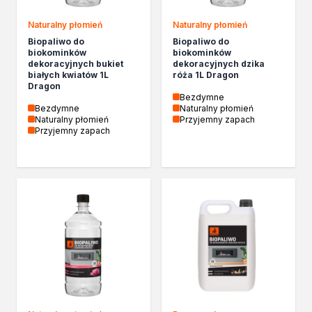
Kleje w sprayu
Naturalny płomień
Naturalny płomień
Akryle
Biopaliwo do
Biopaliwo do
Silikony
biokominków
biokominków
Piany
dekoracyjnych bukiet
dekoracyjnych dzika
białych kwiatów 1L
róża 1L Dragon
Pozostałe
Dragon
Czyszczenie i rozcieńczanie
Bezdymne
Bezdymne
Naturalny płomień
Rozcieńczalniki ogólnego stosowania
Naturalny płomień
Przyjemny zapach
Rozcieńczalniki specjalistyczne
Przyjemny zapach
Rozcieńczalniki BIO
Chemia gospodarcza
Środki bioochronne
Środki czyszczące
Ochrona i dekoracja
Bejce
Lakierobejce
Farby w aerozolu
Impregnaty dekoracyjny do drewna
Lakiery