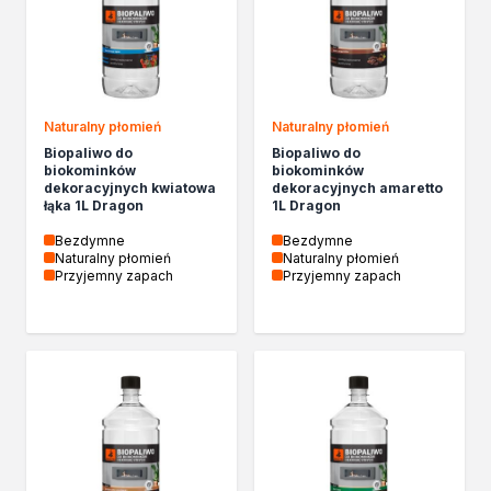
Izolacje i impregnaty budowlane
Folie w płynie
Impregnaty specjalistyczne
Impregnaty do drewna konstrukcyjnego
Przygotowanie do malowania
Naturalny płomień
Naturalny płomień
Grunty
Biopaliwo do
Biopaliwo do
Środki bioochronne
biokominków
biokominków
Masy szpachlowe budowlane
dekoracyjnych kwiatowa
dekoracyjnych amaretto
łąka 1L Dragon
1L Dragon
Środki czyszczące
Malowanie, ochrona i dekoracja
Bezdymne
Bezdymne
Naturalny płomień
Naturalny płomień
Bejce
Przyjemny zapach
Przyjemny zapach
Lakierobejce
Farby w aerozolu
Impregnaty dekoracyjne
Lakiery
Masy szpachlowe do drewna
Lakiery dekoracyjne
Żywica epoksydowa
Farby żaroodporne