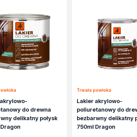
lane
rukcyjnego
a
powłoka
Trwała powłoka
e
 akrylowo-
Lakier akrylowo-
cja
etanowy do drewna
poliuretanowy do dr
wny delikatny połysk
bezbarwny delikatny 
 Dragon
750ml Dragon