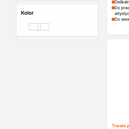
Delikat
Lakiery
Do pra
Masy szpachlowe do drewn
Kolor
artysty
Do wew
Lakiery dekoracyjne
bezbarwny matowy
bezbarwny delikatny połysk
Żywica epoksydowa
bezbarwny matowy
bezbarwny delikatny połysk
Farby żaroodporne
Chemia gospodarcza
Odkamieniacze
Preparaty udrażniające
Środki czyszczące
Chemia motoryzacyjna
Żywice
Zmywacze
Produkty do reperacji nadwo
Szpachlówki
Artykuły sezonowe
Akcja zima
Paliwa specjalistyczne
Produkty według zadania
Trwała 