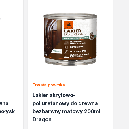
Trwała powłoka
Lakier akrylowo-
ewna
poliuretanowy do drewna
połysk
bezbarwny matowy 200ml
Dragon