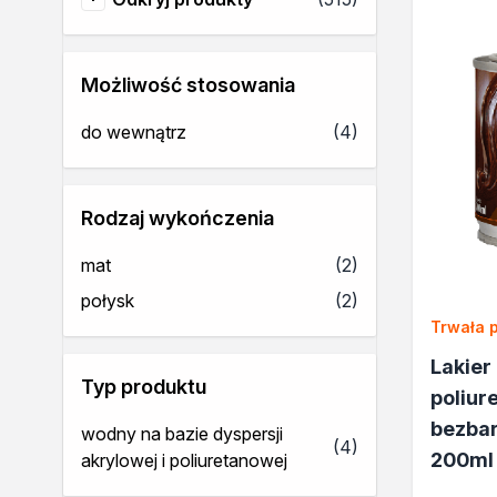
Odkryj produkty
Rozcieńczalniki BIO
Uszczelniacze
Akryle
Możliwość stosowania
Silikony
Pozostałe
produkty
do wewnątrz
(4)
Izolacje i impregnaty budow
Folie w płynie
Impregnaty specjalistyczne
Rodzaj wykończenia
Impregnaty do drewna konst
Przygotowanie do malowani
produkty
mat
(2)
Grunty
produkty
połysk
(2)
Środki bioochronne
Trwała 
Masy szpachlowe budowlan
Środki czyszczące
Lakier
Malowanie, ochrona i dekora
Typ produktu
poliur
Bejce
bezbar
wodny na bazie dyspersji
Lakierobejce
produkty
(4)
200ml
akrylowej i poliuretanowej
Farby w aerozolu
Impregnaty dekoracyjne