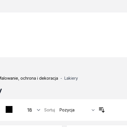
Malowanie, ochrona i dekoracja
-
Lakiery
y
Sortuj
tosowania
zne