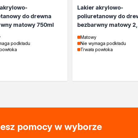
 akrylowo-
Lakier akrylowo-
etanowy do drewna
poliuretanowy do dr
rwny matowy 750ml
bezbarwny matowy 2,
y
Matowy
maga podkładu
Nie wymaga podkładu
 powłoka
Trwała powłoka
tosowania
zne
ujesz pomocy w wyborze