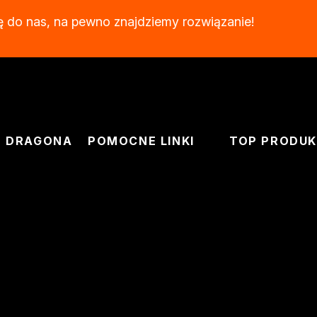
ę do nas, na pewno znajdziemy rozwiązanie!
drewna
rukcyjnego
J DRAGONA
POMOCNE LINKI
TOP PRODU
e
rukcyjnego
drewna