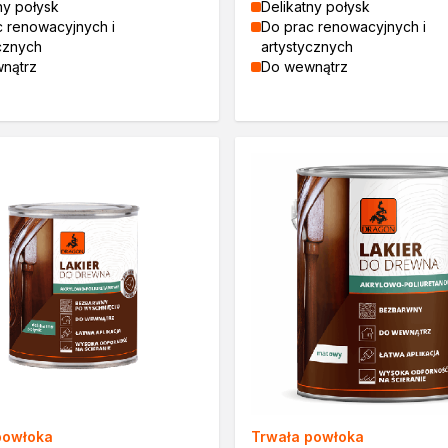
ny połysk
Delikatny połysk
c renowacyjnych i
Do prac renowacyjnych i
a
cznych
artystycznych
nątrz
Do wewnątrz
zi
powłoka
Trwała powłoka