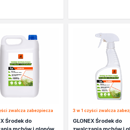
a
zi
zyści zwalcza zabezpiecza
3 w 1 czyści zwalcza zabe
X Środek do
GLONEX Środek do
ania mchów i glonów
zwalczania mchów i 