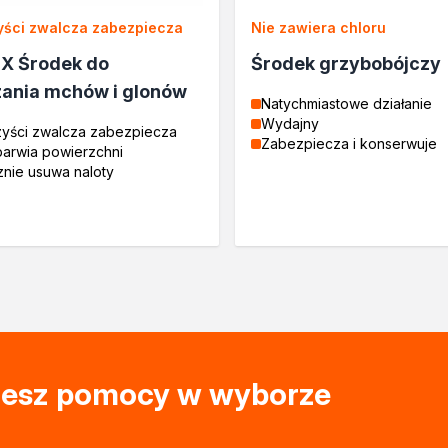
zyści zwalcza zabezpiecza
Nie zawiera chloru
X Środek do
Środek grzybobójczy
drewna
ania mchów i glonów
Natychmiastowe działanie
Wydajny
zyści zwalcza zabezpiecza
Zabezpiecza i konserwuje
barwia powierzchni
nie usuwa naloty
rukcyjnego
e
ujesz pomocy w wyborze
rukcyjnego
drewna