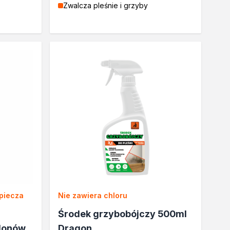
Zwalcza pleśnie i grzyby
zpiecza
Nie zawiera chloru
Środek grzybobójczy 500ml
glonów
Dragon