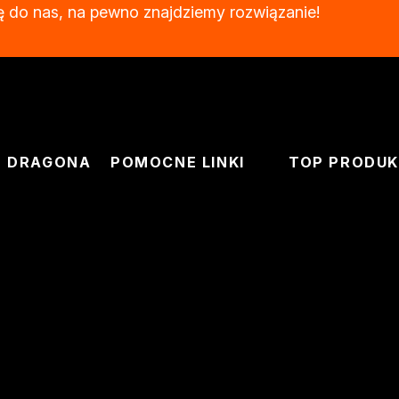
ę do nas, na pewno znajdziemy rozwiązanie!
J DRAGONA
POMOCNE LINKI
TOP PRODU
ć