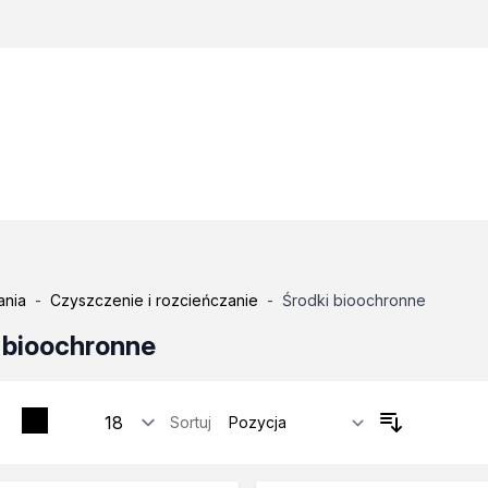
ania
-
Czyszczenie i rozcieńczanie
-
Środki bioochronne
 bioochronne
Sortuj
tosowania
zne