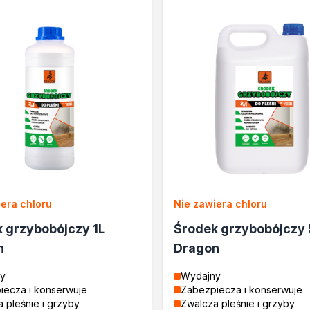
lane
rukcyjnego
a
era chloru
Nie zawiera chloru
e
 grzybobójczy 1L
Środek grzybobójczy 
cja
n
Dragon
y
Wydajny
iecza i konserwuje
Zabezpiecza i konserwuje
 pleśnie i grzyby
Zwalcza pleśnie i grzyby