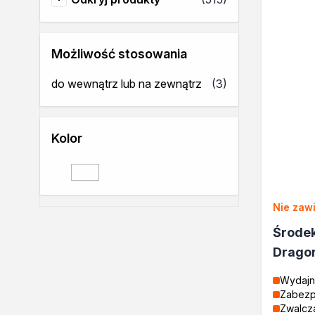
Odkryj produkty
Rozcieńczalniki BIO
Uszczelniacze
Akryle
Możliwość stosowania
Silikony
Pozostałe
produkty
do wewnątrz lub na zewnątrz
(3)
Izolacje i impregnaty budow
Folie w płynie
Impregnaty specjalistyczne
Kolor
Impregnaty do drewna konst
Przygotowanie do malowani
bezbarwny
bezbarwny
Grunty
Środki bioochronne
Nie zawi
Masy szpachlowe budowlan
Środki czyszczące
Środek
Malowanie, ochrona i dekora
Drago
Bejce
Lakierobejce
Wydajn
Zabezp
Farby w aerozolu
Zwalcza
Impregnaty dekoracyjne