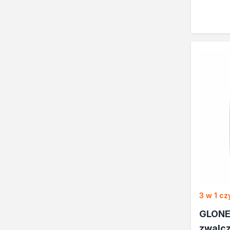
Lakiery
Masy szpachlowe do drewn
Lakiery dekoracyjne
Żywica epoksydowa
Farby żaroodporne
Chemia gospodarcza
Odkamieniacze
Preparaty udrażniające
Środki czyszczące
Chemia motoryzacyjna
Żywice
Zmywacze
Produkty do reperacji nadwo
Szpachlówki
Artykuły sezonowe
Akcja zima
3 w 1 c
Paliwa specjalistyczne
GLONE
Produkty według zadania
zwalcz