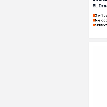
Klejenie i uszczelnianie
5L Dr
Kleje montażowe
Kleje naprawcze
3 w 1 c
Kleje specjalistyczne
Nie od
Kleje do drewna
Skutecz
Kleje do podłóg
Kleje w sprayu
Akryle
Silikony
Piany
Pozostałe
Czyszczenie i rozcieńczanie
Rozcieńczalniki ogólnego s
Rozcieńczalniki specjalistyc
Rozcieńczalniki BIO
Chemia gospodarcza
Środki bioochronne
Środki czyszczące
Ochrona i dekoracja