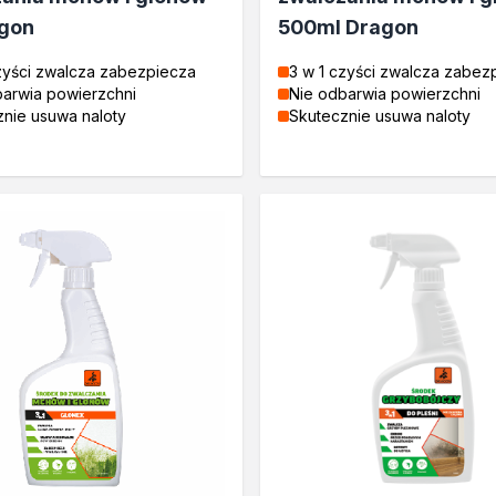
agon
500ml Dragon
zyści zwalcza zabezpiecza
3 w 1 czyści zwalcza zabez
barwia powierzchni
Nie odbarwia powierzchni
nie usuwa naloty
Skutecznie usuwa naloty
tosowania
zne