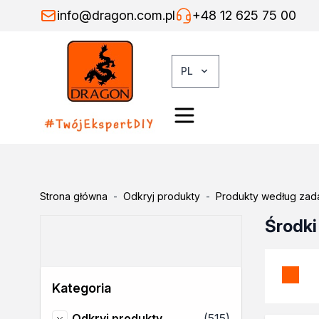
Przejdź do treści
info@dragon.com.pl
+48 12 625 75 00
PL
Odkryj produkty
Grupy produktów
Kleje
Kleje montażowe
Kleje naprawcze
Strona główna
-
Odkryj produkty
-
Produkty według zad
Kleje specjalistyczne
Środki
Kleje do drewna
Kleje do podłóg
Kleje w sprayu
Rozcieńczalniki
Kategoria
Rozcieńczalniki ogólnego s
Rozcieńczalniki specjalistyc
produkty
Odkryj produkty
(515)