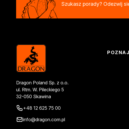
Szukasz porady? Odezwij si
Żywice
Lakiery dekoracyjne
Domowe porządki
Motoryzacja i reperacja
Artykuły sezonowe
Biopaliwa do biokominków
Akcja Zima
POZNA
Poznaj Dragona
O firmie Dragon Poland
Akademia Dragona
Aktualności
Społeczna odpowiedzialnoś
Dragon Poland Sp. z o.o.
Praca
ul. Rtm. W. Pileckiego 5
Praktyki zawodowe
32-050 Skawina
Znajdź rozwiązanie
+48 12 625 75 00
Ekspert radzi
Mistrz w 5 krokach
info@dragon.com.pl
Nowości