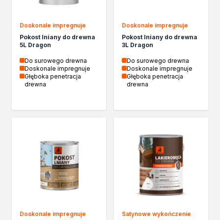
Żywica epoksydowa
Impregnaty specjalistyczne
Impregnaty do drewna konstrukcyjnego
Doskonale impregnuje
Doskonale impregnuje
Remont
Pokost lniany do drewna
Pokost lniany do drewna
5L Dragon
3L Dragon
Grunty
Folie w płynie
Do surowego drewna
Do surowego drewna
Doskonale impregnuje
Doskonale impregnuje
Masy szpachlowe budowlane
Głęboka penetracja
Głęboka penetracja
Akryle
drewna
drewna
Silikony
Impregnacja
Impregnaty specjalistyczne
Impregnaty do drewna konstrukcyjnego
Impregnaty dekoracyjny do drewna
Projekty DIY
Żywice
Lakiery dekoracyjne
Domowe porządki
Motoryzacja i reperacja
Artykuły sezonowe
Doskonale impregnuje
Satynowe wykończenie