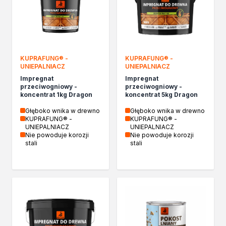
Izolacje i impregnaty budowlane
Folie w płynie
Impregnaty specjalistyczne
Impregnaty do drewna konstrukcyjnego
Przygotowanie do malowania
KUPRAFUNG® -
KUPRAFUNG® -
Grunty
UNIEPALNIACZ
UNIEPALNIACZ
Środki bioochronne
Impregnat
Impregnat
Masy szpachlowe budowlane
przeciwogniowy -
przeciwogniowy -
koncentrat 1kg Dragon
koncentrat 5kg Dragon
Środki czyszczące
Malowanie, ochrona i dekoracja
Głęboko wnika w drewno
Głęboko wnika w drewno
KUPRAFUNG® -
KUPRAFUNG® -
Bejce
UNIEPALNIACZ
UNIEPALNIACZ
Lakierobejce
Nie powoduje korozji
Nie powoduje korozji
stali
stali
Farby w aerozolu
Impregnaty dekoracyjne
Lakiery
Masy szpachlowe do drewna
Lakiery dekoracyjne
Żywica epoksydowa
Farby żaroodporne