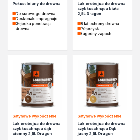
Biopaliwa do biokominków
Pokost lniany do drewna
Lakierobejca do drewna
szybkoschnąca biała
Akcja Zima
Do surowego drewna
2,5L Dragon
Poznaj Dragona
Doskonale impregnuje
Głęboka penetracja
8 lat ochrony drewna
O firmie Dragon Poland
drewna
Półpołysk
Akademia Dragona
Łagodny zapach
Aktualności
Społeczna odpowiedzialność
Praca
Praktyki zawodowe
Znajdź rozwiązanie
Ekspert radzi
Mistrz w 5 krokach
Nowości
Kontakt
Satynowe wykończenie
Satynowe wykończenie
Lakierobejca do drewna
Lakierobejca do drewna
szybkoschnąca dąb
szybkoschnąca Dąb
ciemny 2,5L Dragon
jasny 2,5L Dragon