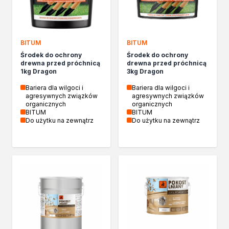
Kleje w sprayu
Akryle
Silikony
BITUM
BITUM
Piany
Środek do ochrony
Środek do ochrony
Pozostałe
drewna przed próchnicą
drewna przed próchnicą
Czyszczenie i rozcieńczanie
1kg Dragon
3kg Dragon
Rozcieńczalniki ogólnego stosowania
Bariera dla wilgoci i
Bariera dla wilgoci i
Rozcieńczalniki specjalistyczne
agresywnych związków
agresywnych związków
organicznych
organicznych
Rozcieńczalniki BIO
BITUM
BITUM
Chemia gospodarcza
Do użytku na zewnątrz
Do użytku na zewnątrz
Środki bioochronne
Środki czyszczące
Ochrona i dekoracja
Bejce
Lakierobejce
Farby w aerozolu
Impregnaty dekoracyjny do drewna
Lakiery