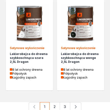
Satynowe wykończenie
Satynowe wykończenie
Lakierobejca do drewna
Lakierobejca do drewna
szybkoschnąca szara
szybkoschnąca wenge
2,5L Dragon
2,5L Dragon
8 lat ochrony drewna
8 lat ochrony drewna
Półpołysk
Półpołysk
Łagodny zapach
Łagodny zapach
1
2
3
Aktualnie czytasz stronę
Strona
Strona