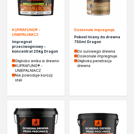
Chemia gospodarcza
Odkamieniacze
Preparaty udrażniające
Środki czyszczące
KUPRAFUNG® -
Doskonale impregnuje
Chemia motoryzacyjna
UNIEPALNIACZ
Pokost lniany do drewna
Żywice
Impregnat
750ml Dragon
Zmywacze
przeciwogniowy -
koncentrat 20kg Dragon
Do surowego drewna
Produkty do reperacji nadwozi
Doskonale impregnuje
Szpachlówki
Głęboko wnika w drewno
Głęboka penetracja
KUPRAFUNG® -
drewna
Artykuły sezonowe
UNIEPALNIACZ
Akcja zima
Nie powoduje korozji
stali
Paliwa specjalistyczne
Produkty według zadania
Klejenie i uszczelnianie
Kleje montażowe
Kleje naprawcze
Kleje specjalistyczne
Kleje do drewna
Kleje do podłóg