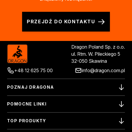
Biopaliwa do biokominków
Akcja Zima
Poznaj Dragona
PRZEJDŹ DO KONTAKTU
O firmie Dragon Poland
Akademia Dragona
Aktualności
Społeczna odpowiedzialność
Dragon Poland Sp. z o.o.
Praca
ul. Rtm. W. Pileckiego 5
Praktyki zawodowe
32-050 Skawina
Znajdź rozwiązanie
+48 12 625 75 00
info@dragon.com.pl
Ekspert radzi
Mistrz w 5 krokach
POZNAJ DRAGONA
Nowości
Kontakt
POMOCNE LINKI
TOP PRODUKTY