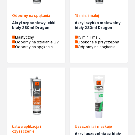
Chemia gospodarcza
Odkamieniacze
Odporny na spękania
15 min. i maluj
Preparaty udrażniające
Akryl szpachlowy lekki
Akryl szybko malowalny
Środki czyszczące
biały 280ml Dragon
biały 280ml Dragon
Chemia motoryzacyjna
Elastyczny
15 min. i maluj
Żywice
Odporny na działanie UV
Doskonale przyczepny
Zmywacze
Odporny na spękania
Odporny na spękania
Produkty do reperacji nadwozi
Szpachlówki
Artykuły sezonowe
Akcja zima
Paliwa specjalistyczne
Produkty według zadania
Klejenie i uszczelnianie
Kleje montażowe
Kleje naprawcze
Kleje specjalistyczne
Kleje do drewna
Łatwa aplikacja i
Uszczelnia i maskuje
czyszczenie
Kleje do podłóg
Akryl uszczelniacz biały