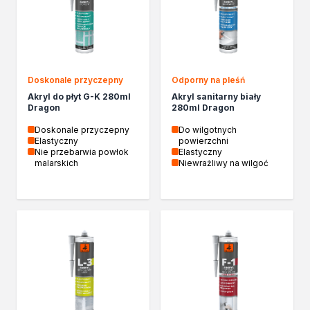
Izolacje i impregnaty budowlane
Folie w płynie
Impregnaty specjalistyczne
Impregnaty do drewna konstrukcyjnego
Przygotowanie do malowania
Doskonale przyczepny
Odporny na pleśń
Grunty
Akryl do płyt G-K 280ml
Akryl sanitarny biały
Środki bioochronne
Dragon
280ml Dragon
Masy szpachlowe budowlane
Doskonale przyczepny
Do wilgotnych
Środki czyszczące
Elastyczny
powierzchni
Malowanie, ochrona i dekoracja
Nie przebarwia powłok
Elastyczny
malarskich
Niewrażliwy na wilgoć
Bejce
Lakierobejce
Farby w aerozolu
Impregnaty dekoracyjne
Lakiery
Masy szpachlowe do drewna
Lakiery dekoracyjne
Żywica epoksydowa
Farby żaroodporne