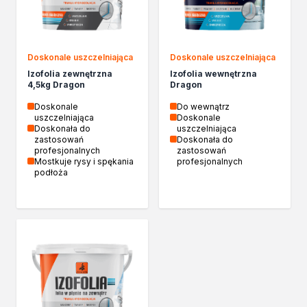
Chemia gospodarcza
Odkamieniacze
Preparaty udrażniające
Środki czyszczące
Doskonale uszczelniająca
Doskonale uszczelniająca
Chemia motoryzacyjna
Izofolia zewnętrzna
Izofolia wewnętrzna
4,5kg Dragon
Dragon
Żywice
Zmywacze
Doskonale
Do wewnątrz
uszczelniająca
Doskonale
Produkty do reperacji nadwozi
Doskonała do
uszczelniająca
Szpachlówki
zastosowań
Doskonała do
profesjonalnych
zastosowań
Artykuły sezonowe
Mostkuje rysy i spękania
profesjonalnych
Akcja zima
podłoża
Paliwa specjalistyczne
Produkty według zadania
Klejenie i uszczelnianie
Kleje montażowe
Kleje naprawcze
Kleje specjalistyczne
Kleje do drewna
Kleje do podłóg