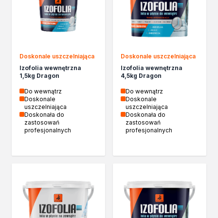
Izolacje i impregnaty budowlane
Folie w płynie
Impregnaty specjalistyczne
Impregnaty do drewna konstrukcyjnego
Przygotowanie do malowania
Doskonale uszczelniająca
Doskonale uszczelniająca
Grunty
Izofolia wewnętrzna
Izofolia wewnętrzna
Środki bioochronne
1,5kg Dragon
4,5kg Dragon
Masy szpachlowe budowlane
Do wewnątrz
Do wewnątrz
Środki czyszczące
Doskonale
Doskonale
Malowanie, ochrona i dekoracja
uszczelniająca
uszczelniająca
Doskonała do
Doskonała do
Bejce
zastosowań
zastosowań
Lakierobejce
profesjonalnych
profesjonalnych
Farby w aerozolu
Impregnaty dekoracyjne
Lakiery
Masy szpachlowe do drewna
Lakiery dekoracyjne
Żywica epoksydowa
Farby żaroodporne