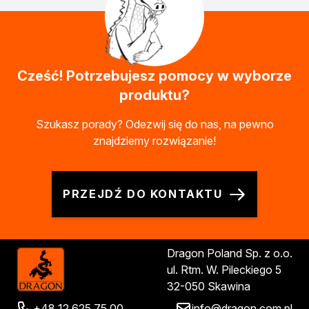
Żywica epoksydowa
Impregnaty specjalistyczne
Impregnaty do drewna konstrukcyjnego
Remont
Grunty
Cześć! Potrzebujesz pomocy w wyborze
Folie w płynie
produktu?
Masy szpachlowe budowlane
Akryle
Szukasz porady? Odezwij się do nas, na pewno
Silikony
znajdziemy rozwiązanie!
Impregnacja
Impregnaty specjalistyczne
Impregnaty do drewna konstrukcyjnego
PRZEJDŹ DO KONTAKTU
Impregnaty dekoracyjny do drewna
Projekty DIY
Żywice
Lakiery dekoracyjne
Dragon Poland Sp. z o.o.
Domowe porządki
ul. Rtm. W. Pileckiego 5
Motoryzacja i reperacja
32-050 Skawina
Artykuły sezonowe
+48 12 625 75 00
info@dragon.com.pl