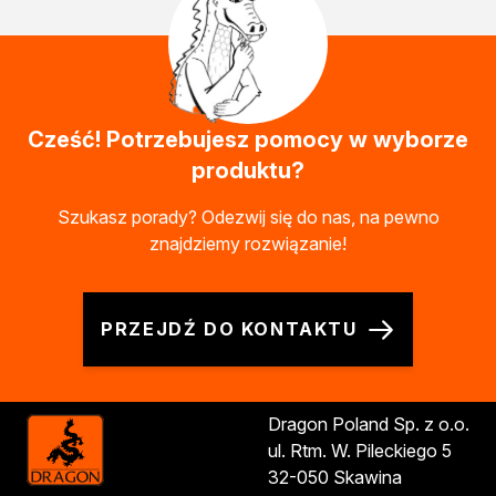
Chemia gospodarcza
Odkamieniacze
Preparaty udrażniające
Środki czyszczące
Chemia motoryzacyjna
Cześć! Potrzebujesz pomocy w wyborze
Żywice
produktu?
Zmywacze
Produkty do reperacji nadwozi
Szukasz porady? Odezwij się do nas, na pewno
Szpachlówki
znajdziemy rozwiązanie!
Artykuły sezonowe
Akcja zima
Paliwa specjalistyczne
PRZEJDŹ DO KONTAKTU
Produkty według zadania
Klejenie i uszczelnianie
Kleje montażowe
Kleje naprawcze
Dragon Poland Sp. z o.o.
Kleje specjalistyczne
ul. Rtm. W. Pileckiego 5
Kleje do drewna
32-050 Skawina
Kleje do podłóg